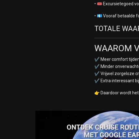
• 🎟️ Excursietegoed v
• 💶 Vooraf betaalde 
TOTALE WAAR
WAAROM VE
✔ Meer comfort tijden
✔ Minder onverwachte
✔ Vrijwel zorgeloze c
✔ Extra interessant bi
👉 Daardoor wordt het 