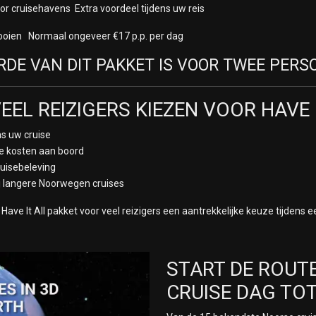
oor cruisehavens Extra voordeel tijdens uw reis
fooien Normaal ongeveer €17 p.p. per dag
DE VAN DIT PAKKET IS VOOR TWEE PERS
EL REIZIGERS KIEZEN VOOR HAVE 
s uw cruise
 kosten aan boord
ruisebeleving
j langere Noorwegen cruises
Have It All pakket voor veel reizigers een aantrekkelijke keuze tijdens
START DE ROUTE
CRUISE DAG TO