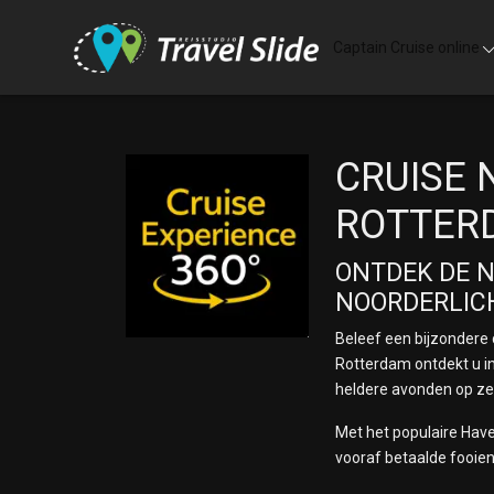
Skip to main content
Captain Cruise online
CRUISE 
ROTTER
ONTDEK DE N
NOORDERLI
Beleef een bijzondere 
Rotterdam
ontdekt u i
heldere avonden op ze
Met het populaire Have 
vooraf betaalde fooien