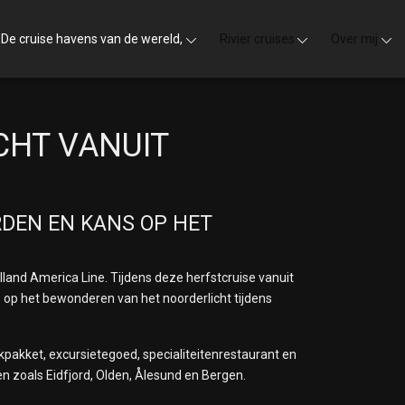
De cruise havens van de wereld,
Rivier cruises
Over mij
CHT VANUIT
RDEN EN KANS OP HET
lland America Line
. Tijdens deze herfstcruise vanuit
 op het bewonderen van het noorderlicht tijdens
ankpakket, excursietegoed, specialiteitenrestaurant en
n zoals Eidfjord, Olden, Ålesund en Bergen.