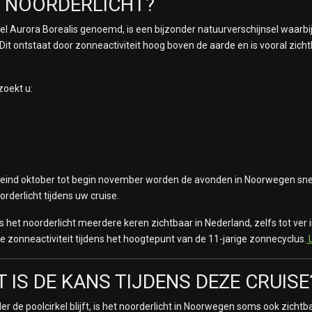
T NOORDERLICHT?
wel Aurora Borealis genoemd, is een bijzonder natuurverschijnsel waarb
it ontstaat door zonneactiviteit hoog boven de aarde en is vooral zich
zoekt u:
an eind oktober tot begin november worden de avonden in Noorwegen sn
rderlicht tijdens uw cruise.
 het noorderlicht meerdere keren zichtbaar in Nederland, zelfs tot ver 
ke zonneactiviteit tijdens het hoogtepunt van de 11-jarige zonnecyclus.
L
 IS DE KANS TIJDENS DEZE CRUISE
r de poolcirkel blijft, is het noorderlicht in Noorwegen soms ook zichtb