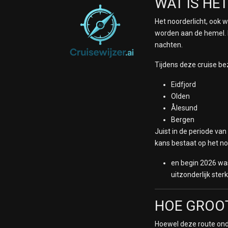
WAT IS HE
Het noorderlicht, ook 
worden aan de hemel. D
nachten.
Tijdens deze cruise be
Eidfjord
Olden
Ålesund
Bergen
Juist in de periode v
kans bestaat op het noo
en begin 2026 was
uitzonderlijk ster
HOE GROOT
Hoewel deze route onde