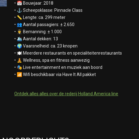
• 📅 Bouwjaar: 2018
• ⚓ Scheepsklasse: Pinnacle Class
• 📏 Lengte: ca. 299 meter
• 👥 Aantal passagiers: ± 2.650
• 👨‍✈️ Bemanning: ± 1.000
• 🛳️ Aantal dekken: 13
• 🌍 Vaarsnelheid: ca. 23 knopen
• 🍽️ Meerdere restaurants en specialiteitenrestaurants
• 🧘 Wellness, spa en fitness aanwezig
• 🎭 Live entertainment en muziek aan boord
• 📶 Wifi beschikbaar via Have It All pakket
Ontdek alles alles over de rederij Holland America line