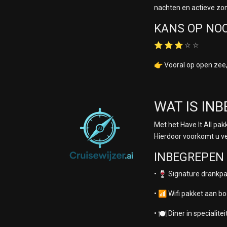
nachten en actieve zo
KANS OP NO
⭐ ⭐ ⭐ ☆ ☆
👉 Vooral op open zee,
WAT IS INB
Met het Have It All pa
Hierdoor voorkomt u ve
INBEGREPEN 
• 🍷 Signature drankp
• 📶 Wifi pakket aan 
• 🍽️ Diner in speciali