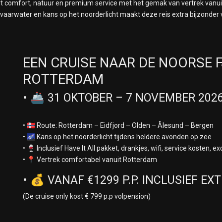
t comfort, natuur en premium service met het gemak van vertrek vanui
r vaarwater en kans op het noorderlicht maakt deze reis extra bijzonde
EEN CRUISE NAAR DE NOORSE 
ROTTERDAM
• 🚢 31 OKTOBER – 7 NOVEMBER 202
• 🇳🇴 Route: Rotterdam – Eidfjord – Olden – Ålesund – Bergen
• 🌌 Kans op het noorderlicht tijdens heldere avonden op zee
• 🍷 Inclusief Have It All pakket, drankjes, wifi, service kosten,
• 📍 Vertrek comfortabel vanuit Rotterdam
• 💰 VANAF €1299 P.P. INCLUSIEF EX
(De cruise only kost € 799 p.p volpension)