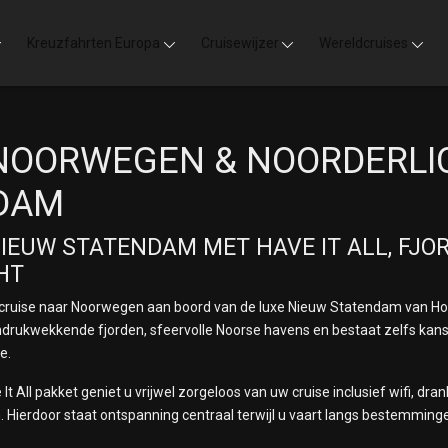
Kreuzfahrten Europa
Cruisewijzer
Wereldcruises
NOORWEGEN & NOORDERLI
DAM
IEUW STATENDAM MET HAVE IT ALL, FJO
CHT
cruise naar
Noorwegen
aan boord van de luxe
Nieuw Statendam
van
Ho
ndrukwekkende fjorden, sfeervolle Noorse havens en bestaat zelfs kans
e.
It All pakket geniet u vrijwel zorgeloos van uw cruise inclusief wifi, dr
. Hierdoor staat ontspanning centraal terwijl u vaart langs bestemminge