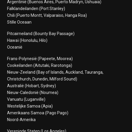
Argentinië (Buenos Aires, Puerto Madryn, Ushuaia)
Falklandeilanden (Port Stanley)
Chili (Puerto Montt, Valparaiso, Hanga Roa)
Stille Oceaan
Pitcairneiland (Bounty Bay Passage)
Hawaï (Honolulu, Hilo)
Oceanië
Frans-Polynesië (Papeete, Moorea)
Cookeilanden (Aitutaki, Rarotonga)
Nieuw-Zeeland (Bay of Islands, Auckland, Tauranga,
Christchurch, Dunedin, Milford Sound)
Australië (Hobart, Sydney)
Nieuw-Caledonië (Noumea)
Vanuatu (Luganville)
Westelijke Samoa (Apia)
Amerikaans Samoa (Pago Pago)
Noord-Amerika
Verenigde Staten (Los Angeles)