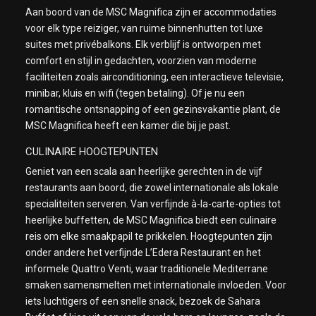
Aan boord van de MSC Magnifica zijn er accommodaties
voor elk type reiziger, van ruime binnenhutten tot luxe
suites met privébalkons. Elk verblijf is ontworpen met
comfort en stijl in gedachten, voorzien van moderne
faciliteiten zoals airconditioning, een interactieve televisie,
minibar, kluis en wifi (tegen betaling). Of je nu een
romantische ontsnapping of een gezinsvakantie plant, de
MSC Magnifica heeft een kamer die bij je past.
CULINAIRE HOOGTEPUNTEN
Geniet van een scala aan heerlijke gerechten in de vijf
restaurants aan boord, die zowel internationale als lokale
specialiteiten serveren. Van verfijnde à-la-carte-opties tot
heerlijke buffetten, de MSC Magnifica biedt een culinaire
reis om elke smaakpapil te prikkelen. Hoogtepunten zijn
onder andere het verfijnde L’Edera Restaurant en het
informele Quattro Venti, waar traditionele Mediterrane
smaken samensmelten met internationale invloeden. Voor
iets luchtigers of een snelle snack, bezoek de Sahara