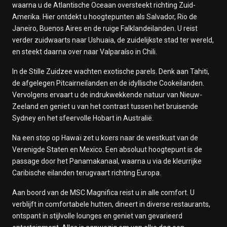
waarna u de Atlantische Oceaan oversteekt richting Zuid-
Amerika. Hier ontdekt u hoogtepunten als Salvador, Rio de
Janeiro, Buenos Aires en de ruige Falklandeilanden. U reist
verder zuidwaarts naar Ushuaia, de zuidelijkste stad ter wereld,
en steekt daarna over naar Valparaíso in Chili.
In de Stille Zuidzee wachten exotische parels. Denk aan Tahiti,
de afgelegen Pitcairneilanden en de idyllische Cookeilanden.
Vervolgens ervaart u de indrukwekkende natuur van Nieuw-
Zeeland en geniet u van het contrast tussen het bruisende
Sydney en het sfeervolle Hobart in Australië.
Na een stop op Hawaï zet u koers naar de westkust van de
Verenigde Staten en Mexico. Een absoluut hoogtepunt is de
passage door het Panamakanaal, waarna u via de kleurrijke
Caribische eilanden terugvaart richting Europa.
Aan boord van de MSC Magnifica reist u in alle comfort. U
verblijft in comfortabele hutten, dineert in diverse restaurants,
ontspant in stijlvolle lounges en geniet van gevarieerd