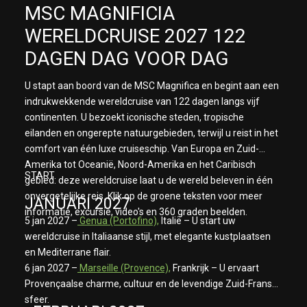
MSC MAGNIFICIA
WERELDCRUISE 2027 122
DAGEN DAG VOOR DAG
U stapt aan boord van de MSC Magnifica en begint aan een
indrukwekkende wereldcruise van 122 dagen langs vijf
continenten. U bezoekt iconische steden, tropische
eilanden en ongerepte natuurgebieden, terwijl u reist in het
comfort van één luxe cruiseschip. Van Europa en Zuid-
Amerika tot Oceanië, Noord-Amerika en het Caribisch
START
gebied: deze wereldcruise laat u de wereld beleven in één
onvergetelijke reis. Klik op de groene teksten voor meer
JANUARI 2027
informatie, excursie, video's en 360 graden beelden.
5 jan 2027 –
Genua (Portofino),
Italië – U start uw
wereldcruise in Italiaanse stijl, met elegante kustplaatsen
en Mediterrane flair.
6 jan 2027 –
Marseille (Provence),
Frankrijk – U ervaart
Provençaalse charme, cultuur en de levendige Zuid-Franse
sfeer.