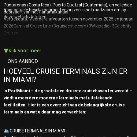
Puntarenas (Costa Rica), Puerto Quetzal (Guatemala), en volledige
Voor actuele beschikbaarheid en prijzen is het raadzaam om op
doorvaart van het Panamakanaal
deze website te kijken.
Vertrekdata: Meerdere afvaarten tussen november 2025 en januari
2026Carnival Cruise Line+3cruisecritic.com+3Wikipedia+3Celebrity
Cruises
🚢 Holland America Line
▾
klik voor meer
Schip: Zuiderdam
ONS AANBOD
Duur: 15 nachten
Route: Bezoeken aan onder andere Cartagena, Colón, Puerto
HOEVEEL CRUISE TERMINALS ZIJN ER
Limón, en volledige doorvaart van het Panamakanaal
IN MIAMI?
Vertrekdata: Beschikbaar in 2025 en 2026The Sun+10Holland
America Line+10cruisecritic.com+10
I
n PortMiami – de grootste en drukste cruisehaven ter wereld –
vindt u meerdere moderne terminals met uitstekende
🚢 Celebrity Cruises
faciliteiten. Hier is een overzicht van de belangrijkste cruise
Schepen: Diverse
terminals en wat u daar mag verwachten:
Duur: 11 tot 15 nachten
Route: Bezoeken aan onder andere Cartagena, Colón, Puntarenas,
🛳️ CRUISETERMINALS IN MIAMI
en volledige doorvaart van het Panamakanaal