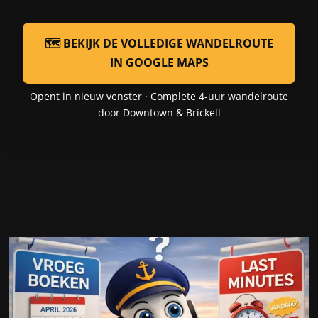
Miami. De haven is per auto, taxi of shuttle in ca. 10–15 minuten
bereikbaar vanaf Miami International Airport (MIA).
🗺️ BEKIJK DE VOLLEDIGE WANDELROUTE
IN GOOGLE MAPS
Opent in nieuw venster · Complete 4-uur wandelroute
door Downtown & Brickell