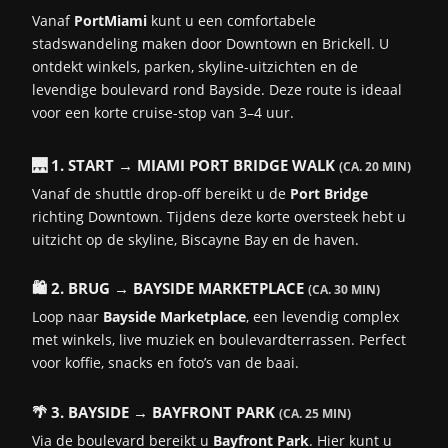
Toegankelijk voor meerdere rederijen.
Een cruise door het Panamakanaal is een unieke ervaring waarbij u
Vanaf
PortMiami
kunt u een comfortabele
Comfortabele voorzieningen en korte loopafstand tot de schepen.
getuige bent van een van de grootste technische hoogstandjes ter
stadswandeling maken door Downtown en Brickell. U
wereld. De doorvaart duurt ongeveer 8 tot 10 uur en biedt
ontdekt winkels, parken, skyline-uitzichten en de
✅ Terminal F & G – diverse rederijen (Princess, Celebrity, etc.)
spectaculaire uitzichten op de sluizen en het omliggende
levendige boulevard rond Bayside. Deze route is ideaal
Functionele terminals met basisfaciliteiten zoals check-in,
regenwoud.de-kritische-cruise-lover.nl
voor een korte cruise-stop van 3–4 uur.
wachtruimten, informatiepunten, toiletten.
Parkeren op loopafstand of via shuttles.
🌉 1. START → MIAMI PORT BRIDGE WALK
(CA. 20 MIN)
✅ Terminal V – Virgin Voyages
Vanaf de shuttle drop-off bereikt u de
Port Bridge
Nieuw, modern en volledig gericht op de lifestyle van Virgin.
richting Downtown. Tijdens deze korte oversteek hebt u
Lounge-achtige sfeer, hippe inrichting, bar, digitale incheckbalie.
uitzicht op de skyline, Biscayne Bay en de haven.
Voor volwassenen-only cruises met een moderne beleving.
🛍️ 2. BRUG → BAYSIDE MARKETPLACE
(CA. 30 MIN)
🧭 FACILITEITEN IN DE CRUISEHAVEN VAN MIAMI
Loop naar
Bayside Marketplace
, een levendig complex
Voorziening
met winkels, live muziek en boulevardterrassen. Perfect
Beschikbaar
voor koffie, snacks en foto’s van de baai.
🧳 Bagageafgifte
✔ Ja – direct bij de terminal of bij aankomst per auto/taxi
🌴 3. BAYSIDE → BAYFRONT PARK
(CA. 25 MIN)
🅿️ Parkeren
Via de boulevard bereikt u
Bayfront Park
. Hier kunt u
✔ Ja – garages en open parkeerterreinen (± $22/dag)