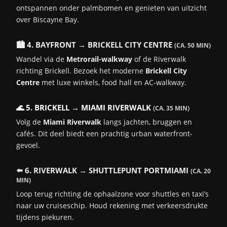
ontspannen onder palmbomen en genieten van uitzicht
♿ Toegankelijkheid
over Biscayne Bay.
✔ Volledig rolstoeltoegankelijk (rolstoelen en assistentie op
aanvraag)
🏙️ 4. BAYFRONT → BRICKELL CITY CENTRE
🚌 Transfers & shuttles
(CA. 50 MIN)
✔ Naar luchthaven, hotels en parkeerterreinen
Wandel via de
Metrorail-walkway
of de Riverwalk
🌐 Gratis WiFi
richting Brickell. Bezoek het moderne
Brickell City
✔ In de meeste terminals beschikbaar
Centre
met luxe winkels, food hall en AC-walkway.
🚕 Taxi/Uber/Lyft zone
✔ Ja – duidelijk aangegeven buiten de terminal
🌊 5. BRICKELL → MIAMI RIVERWALK
(CA. 35 MIN)
🛍️ Winkeltjes & kiosken
Volg de
Miami Riverwalk
langs jachten, bruggen en
✔ In grotere terminals (souvenirs, snacks, drankjes)
cafés. Dit deel biedt een prachtig urban waterfront-
🍽️ Café of snackpunten
gevoel.
✔ In grote terminals zoals A, B, V
📶 Mobiele check-in systemen
⬅️ 6. RIVERWALK → SHUTTLEPUNT PORTMIAMI
(CA. 20
✔ Bij Royal Caribbean, Virgin, NCL
MIN)
Loop terug richting de ophaalzone voor shuttles en taxi’s
naar uw cruiseschip. Houd rekening met verkeersdrukte
🗺️ Ligging
tijdens piekuren.
PortMiami ligt op Dodge Island, direct voor de kust van downtown