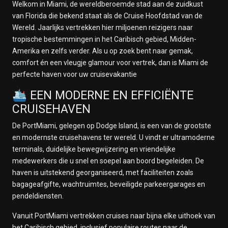
Welkom in Miami, de wereldberoemde stad aan de zuidkust
van Florida die bekend staat als de Cruise Hoofdstad van de
Wereld. Jaarlijks vertrekken hier miljoenen reizigers naar
tropische bestemmingen in het Caribisch gebied, Midden-
Amerika en zelfs verder. Als u op zoek bent naar gemak,
comfort én een vleugje glamour voor vertrek, dan is Miami de
perfecte haven voor uw cruisevakantie
🛳️ EEN MODERNE EN EFFICIËNTE
CRUISEHAVEN
De PortMiami, gelegen op Dodge Island, is een van de grootste
en modernste cruisehavens ter wereld. U vindt er ultramoderne
terminals, duidelijke bewegwijzering en vriendelijke
medewerkers die u snel en soepel aan boord begeleiden. De
haven is uitstekend georganiseerd, met faciliteiten zoals
bagageafgifte, wachtruimtes, beveiligde parkeergarages en
pendeldiensten.
Vanuit PortMiami vertrekken cruises naar bijna elke uithoek van
het Caribisch gebied, inclusief populaire routes naar de