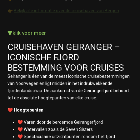
👉
Bekijk alle informatie over de cruisehaven van
Bergen
▾
klik voor meer
CRUISEHAVEN
GEIRANGER
–
ICONISCHE FJORD
BESTEMMING VOOR CRUISES
Geiranger is één van de meest iconische cruisebestemmingen
van Noorwegen en ligt midden in het indrukwekkende
fjordenlandschap. De aankomst via de
Geirangerfjord
behoort
tot de absolute hoogtepunten van elke cruise.
❤️ Hoogtepunten
❤️ Varen door de beroemde Geirangerfjord
❤️ Watervallen zoals de Seven Sisters
❤️ Spectaculaire uitzichtpunten rondom het fjord