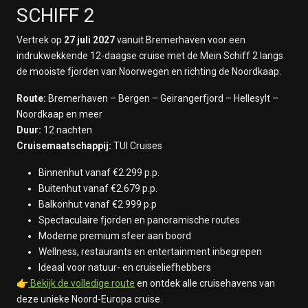
SCHIFF 2
Vertrek op
27 juli 2027
vanuit
Bremerhaven
voor een
indrukwekkende 12-daagse cruise met de
Mein Schiff 2
langs
de mooiste fjorden van
Noorwegen
en richting de Noordkaap.
Route:
Bremerhaven – Bergen – Geirangerfjord – Hellesylt –
Noordkaap en meer
Duur:
12 nachten
Cruisemaatschappij:
TUI Cruises
Binnenhut vanaf €2.299 p.p.
Buitenhut vanaf €2.679 p.p.
Balkonhut vanaf €2.999 p.p
Spectaculaire fjorden en panoramische routes
Moderne premium sfeer aan boord
Wellness, restaurants en entertainment inbegrepen
Ideaal voor natuur- en cruiseliefhebbers
👉
Bekijk de volledige route
en ontdek alle cruisehavens van
deze unieke Noord-Europa cruise.