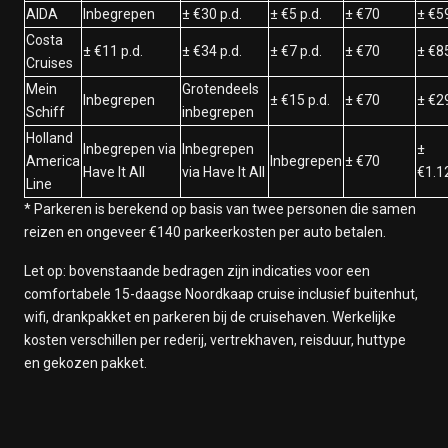
AIDA
Inbegrepen
± €30 p.d.
± €5 p.d.
± €70
± €5
Costa
± €11 p.d.
± €34 p.d.
± €7 p.d.
± €70
± €8
Cruises
Mein
Grotendeels
Inbegrepen
± €15 p.d.
± €70
± €2
Schiff
inbegrepen
Holland
Inbegrepen via
Inbegrepen
±
America
Inbegrepen
± €70
Have It All
via Have It All
€1.1
Line
* Parkeren is berekend op basis van twee personen die samen
reizen en ongeveer €140 parkeerkosten per auto betalen.
Let op: bovenstaande bedragen zijn indicaties voor een
comfortabele 15-daagse Noordkaap cruise inclusief buitenhut,
wifi, drankpakket en parkeren bij de cruisehaven. Werkelijke
kosten verschillen per rederij, vertrekhaven, reisduur, huttype
en gekozen pakket.