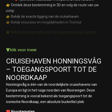
👉 Ontdek deze bestemming in 3D en volg de route van uw
schip
👉 Bekijk de exacte ligging van de cruisehaven
👉 Bekijk excursies en mogelijkheden in Tromsø
👉
Bekijk alle informatie over de cruisehaven van Tromsø
▾
klik voor meer
CRUISEHAVEN
HONNINGSVÅG
– TOEGANGSPOORT TOT DE
NOORDKAAP
Honningsvåg is één van de noordelijkste cruisehavens van
Europa en ligt in het ruige noorden van Noorwegen. Deze
bestemming is vooral bekend als toegangspoort tot de
iconische
Noordkaap
, een absolute bucketlist plek.
❤️ Hoogtepunten