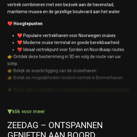
vertrek combineren met een bezoek aan de havenstad,
maritieme musea en de gezellige boulevard aan het water.
❤️ Hoogtepunten
❤️ Populaire vertrekhaven voor Noorwegen cruises
❤️ Moderne cruise terminal en goede bereikbaarheid
❤️ Ideaal vertrekpunt voor fjorden en Noordkaap routes
👉 Ontdek deze bestemming in 3D en volg de route van uw
schip
👉 Bekijk de exacte ligging van de cruisehaven
👉 Bekijk de mogelijkheden rondom vertrek in Bremerhaven
👉
Bekijk alle informatie over de cruisehaven van Bremerhaven
▾
klik voor meer
ZEEDAG – ONTSPANNEN
GENIETEN AAN BOORD