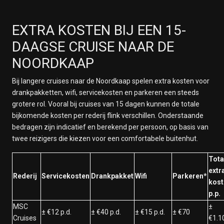
EXTRA KOSTEN BIJ EEN 15-
DAAGSE CRUISE NAAR DE
NOORDKAAP
Bij langere cruises naar de Noordkaap spelen extra kosten voor
drankpakketten, wifi, servicekosten en parkeren een steeds
grotere rol. Vooral bij cruises van 15 dagen kunnen de totale
bijkomende kosten per rederij flink verschillen. Onderstaande
bedragen zijn indicatief en berekend per persoon, op basis van
twee reizigers die kiezen voor een comfortabele buitenhut.
Tota
extr
Rederij
Servicekosten
Drankpakket
Wifi
Parkeren*
kost
p.p.
MSC
±
± €12 p.d.
± €40 p.d.
± €15 p.d.
± €70
Cruises
€1.1