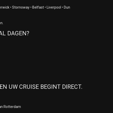
wick • Stornoway • Belfast • Liverpool • Dun
en.
TAL DAGEN?
EN UW CRUISE BEGINT DIRECT.
 van Rotterdam