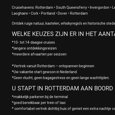
Cruisehavens: Rotterdam • South Queensferry • Invergordon • Ler
Laoghaire • Cork • Portland • Dover • Rotterdam
Ontdek ruige natuur, kastelen, whiskyregio’s en historische sted
WELKE KEUZES ZIJN ER IN HET AAN
*10- tot 14-daagse cruises
*langere ontdekkingsreizen
*meerdere afvaarten per seizoen
*Vertrek vanuit Rotterdam – ontspannen beginnen
*Uw vakantie start gewoon in Nederland.
*Geen vlucht, geen bagagestress en geen lange wachttijden.
U STAPT IN ROTTERDAM AAN BOORD 
*makkelijk parkeren bij de terminal
*goed bereikbaar per trein of taxi
* comfortabel vertrek dichtbij huis of geniet een extra nachtje