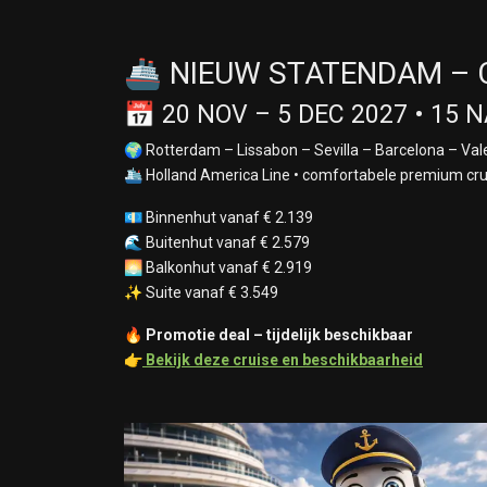
🚢 NIEUW STATENDAM – 
📅 20 NOV – 5 DEC 2027 • 15
🌍 Rotterdam – Lissabon – Sevilla – Barcelona – Va
🛳️ Holland America Line • comfortabele premium cru
💶 Binnenhut vanaf € 2.139
🌊 Buitenhut vanaf € 2.579
🌅 Balkonhut vanaf € 2.919
✨ Suite vanaf € 3.549
🔥
Promotie deal – tijdelijk beschikbaar
👉
Bekijk deze cruise en beschikbaarheid