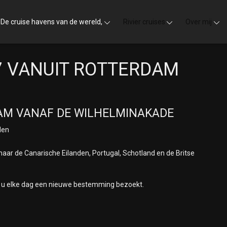
De cruise havens van de wereld,
Rivier cruises
Over mij
7 VANUIT ROTTERDAM
DAM VANAF DE WILHELMINAKADE
den
aar de Canarische Eilanden, Portugal, Schotland en de Britse
ijl u elke dag een nieuwe bestemming bezoekt.