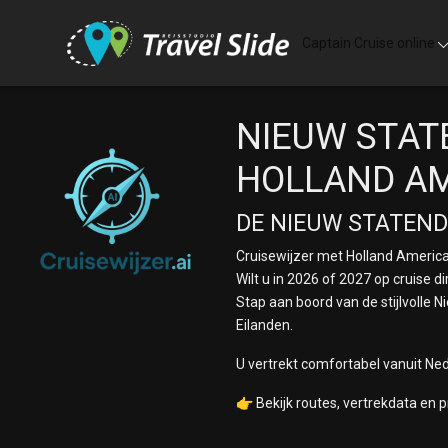
Skip to main content
Captain Cruise online
NIEUW STAT
HOLLAND AM
DE NIEUW STATEN
Cruisewijzer met Holland America 
Wilt u in 2026 of 2027 op cruise d
Stap aan boord van de stijlvolle 
Eilanden.
U vertrekt comfortabel vanuit Ned
👉 Bekijk routes, vertrekdata en pr