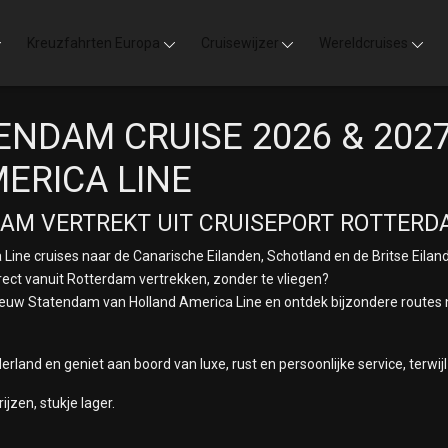
Kreuzfahrten Europa
Cruisewijzer
Wereldcruises
ENDAM CRUISE 2026 & 202
ERICA LINE
DAM VERTREKT UIT CRUISEPORT ROTTER
Line cruises naar de Canarische Eilanden, Schotland en de Britse Eilan
irect vanuit Rotterdam vertrekken, zonder te vliegen?
Nieuw Statendam van Holland America Line en ontdek bijzondere routes n
erland en geniet aan boord van luxe, rust en persoonlijke service, terw
ijzen, stukje lager.