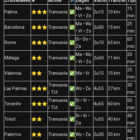
Cruisehaven
★
Airline
✈
Dagen
Vlucht
Transfer
Tijd
Ma • Wo
15
Palma
⭐⭐⭐
Transavia
✅
2u15
10 km
• Vr • Zo
min
Ma • Wo
25
Barcelona
⭐⭐⭐
Transavia
✅
2u00
15 km
• Vr • Zo
min
Di • Do •
60
Rome
⭐⭐⭐
Transavia
✅
2u10
65 km
Za
min
Ma • Wo
20
Málaga
⭐⭐
Transavia
✅
2u50
11 km
• Vr • Zo
min
25
Valencia
⭐⭐
Transavia
✅
Ma • Vr
2u15
15 km
min
Transavia
30
Las Palmas
⭐⭐⭐
✅
Wo • Za
4u55
27 km
/ TUI
min
Transavia
Di • Vr •
50
Tenerife
⭐⭐⭐
✅
4u55
60 km
/ TUI
Zo
min
Di • Vr •
40
Triëst
⭐⭐
Transavia
✅
1u55
40 km
Za
min
40
Palermo
⭐⭐
Transavia
✅
Wo • Za
2u30
35 km
min