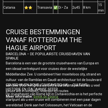
15
Catania
⭐⭐
Transavia
✅
Di • Za
2u45
8 km
min
CRUISE BESTEMMINGEN
VANAF ROTTERDAM THE
HAGUE AIRPORT
BARCELONA – DE POPULAIRSTE CRUISEHAVEN VAN
SPANJE
Barcelona is een van de grootste cruisehavens van Europa en
een ideaal vertrekpunt voor cruises door de westelijke
Middellandse Zee. U combineert hier moeiteloos city, strand en
cultuur: van de Ramblas en Gaudí-architectuur tot de boulevard
CRUISEHAVEN ROME (CIVITAVECCHIA) – CULTUUR,
aan zee. Door het grote aanbod is Barcelona perfect als u veel
HISTORIE EN ITALIAANSE SFEER
keuze wilt in schepen, rederijen en routes.
De cruisehaven van Rome ligt in Civitavecchia en is het perfecte
Meer informatie:
Bekijk de pagina
startpunt als u een cruise wilt combineren met een paar dagen
wereldstad. Denk aan het Colosseum, het Vaticaan en de