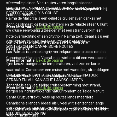
sfeervolle pleinen. Veel routes varen langs Italiaanse
CRUISEHAVEN PALMA DE MALLORCA – ZONZEKER EN
kustplaatsen en eilanden, waardoor deze haven populair is bij
PERFECT VOOR FLY & CRUISE
cultuurliefhebbers.
Palma de Mallorca is een geliefde cruisehaven dankzij het
zonnige klimaat, de korte transfers en de relaxte sfeer. U kunt
Meer informatie:
Bekijk de pagina
uw cruise eenvoudig uitbreiden met een strandverblijf, een
hotelovernachting of een citytrip in Palma zelf. Ideaal als u een
CRUISEHAVEN LAS PALMAS (GRAN CANARIA) –
complete vakantie wilt met zon, zee en meerdere
WINTERZON EN CANARISCHE ROUTES
bestemmingen.
Las Palmas is een belangrijk vertrekpunt voor cruises rond de
Canarische Eilanden. Vooral in de winter is dit een verrassend
Meer informatie:
Bekijk de pagina
fijne keuze: aangename temperaturen, veel zon en korte
vaarroutes. Combineer een cruise met wandelen, stranddagen
CRUISEHAVEN SANTA CRUZ DE TENERIFE – NATUUR,
en lokale markten voor een ontspannen vakantie.
STRAND EN VULKANISCHE LANDSCHAPPEN
Tenerife is een veelzijdige cruisebestemming met strand,
Meer informatie:
Bekijk de pagina
bergen en indrukwekkende natuur rondom de Teide. Vanuit
Santa Cruz vertrekt u vaak op routes langs meerdere
Canarische eilanden, ideaal als u veel wilt zien zonder lange
CRUISEHAVEN HERAKLION (KRETA) – GRIEKSE EILANDEN
zeedagen. Ook perfect voor een paar dagen landarrangement
EN OUDE BESCHAVING
vóór of na de cruise.