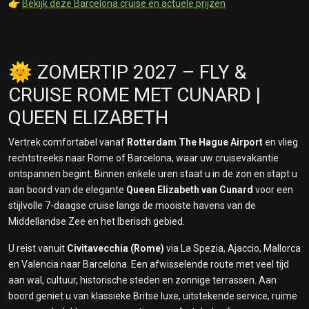
👉
Bekijk deze Barcelona cruise en actuele prijzen
🌞 ZOMERTIP 2027 – FLY &
CRUISE ROME MET CUNARD |
QUEEN ELIZABETH
Vertrek comfortabel vanaf
Rotterdam The Hague Airport
en vlieg
rechtstreeks naar Rome of Barcelona, waar uw cruisevakantie
ontspannen begint. Binnen enkele uren staat u in de zon en stapt u
aan boord van de elegante
Queen Elizabeth van Cunard
voor een
stijlvolle 7-daagse cruise langs de mooiste havens van de
Middellandse Zee en het Iberisch gebied.
U reist vanuit
Civitavecchia (Rome)
via La Spezia, Ajaccio, Mallorca
en Valencia naar Barcelona. Een afwisselende route met veel tijd
aan wal, cultuur, historische steden en zonnige terrassen. Aan
boord geniet u van klassieke Britse luxe, uitstekende service, ruime