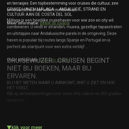
en terrasjes. Een topbestemming voor cruises die cultuur, zee
CRUISE HAVEN MÁLAGA – ANDALUSIË, STRAND EN
en Kroatische sfeer willen combineren.
CULTUUR AAN DE COSTA DEL SOL
Málaga is een heerlijke cruisehaven voor wie zon en city wil
Meer informatie:
Bekijk de pagina
combineren. U vindt er stranden, musea, gezellige tapasstraten
en uitstapjes naar Andalusische parels in de omgeving. Deze
haven is populair bij routes langs Spanje en Portugal en is
perfect als startpunt voor een extra verblijf.
CRUISEWIJZER...CRUISEN BEGINT
Meer informatie:
Bekijk de pagina
NIET BIJ BOEKEN, MAAR BIJ
ERVAREN.
BIJ HET WETEN WAAR U AANKOMT, WAT U ZIET EN HOE
HET VOELT.
Klik op de bestemmingen voor meer info, video's en 360 graden
opnamen.
▾
klik voor meer