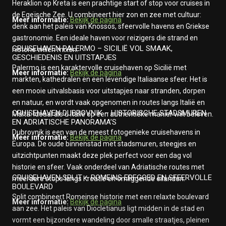
Heraklion op Kreta is een prachtige start of stop voor cruises in
de Egeïsche Zee. U combineert hier zon en zee met cultuur:
Meer informatie:
Bekijk de pagina
denk aan het paleis van Knossos, sfeervolle havens en Griekse
gastronomie. Een ideale haven voor reizigers die strand en
CRUISEHAVEN PALERMO – SICILIË VOL SMAAK,
historie willen mixen.
GESCHIEDENIS EN UITSTAPJES
Palermo is een karaktervolle cruisehaven op Sicilië met
Meer informatie:
Bekijk de pagina
markten, kathedralen en een levendige Italiaanse sfeer. Het is
een mooie uitvalsbasis voor uitstapjes naar stranden, dorpen
en natuur, en wordt vaak opgenomen in routes langs Italië en
CRUISEHAVEN DUBROVNIK – HISTORISCHE STADSMUREN
Malta. Ideaal als u Italië op een authentieke manier wilt beleven.
EN ADRIATISCHE PANORAMA’S
Dubrovnik is een van de meest fotogenieke cruisehavens in
Meer informatie:
Bekijk de pagina
Europa. De oude binnenstad met stadsmuren, steegjes en
uitzichtpunten maakt deze plek perfect voor een dag vol
historie en sfeer. Vaak onderdeel van Adriatische routes met
CRUISEHAVEN SPLIT – ROMEINS ERFGOED EN SFEERVOLLE
meerdere stops langs Kroatië en omliggende eilanden.
BOULEVARD
Split combineert Romeinse historie met een relaxte boulevard
Meer informatie:
Bekijk de pagina
aan zee. Het paleis van Diocletianus ligt midden in de stad en
vormt een bijzondere wandeling door smalle straatjes, pleinen