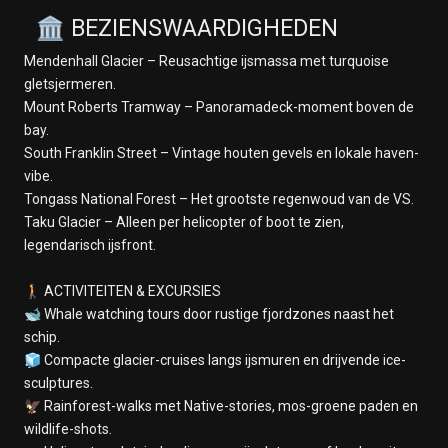
🏛️ BEZIENSWAARDIGHEDEN
Mendenhall Glacier – Reusachtige ijsmassa met turquoise
gletsjermeren.
Mount Roberts Tramway – Panoramadeck-moment boven de
bay.
South Franklin Street – Vintage houten gevels en lokale haven-
vibe.
Tongass National Forest – Het grootste regenwoud van de VS.
Taku Glacier – Alleen per helicopter of boot te zien,
legendarisch ijsfront.
🚶 ACTIVITEITEN & EXCURSIES
🐋 Whale watching tours door rustige fjordzones naast het
schip.
🧊 Compacte glacier-cruises langs ijsmuren en drijvende ice-
sculptures.
🦅 Rainforest-walks met Native-stories, mos-groene paden en
wildlife-shots.