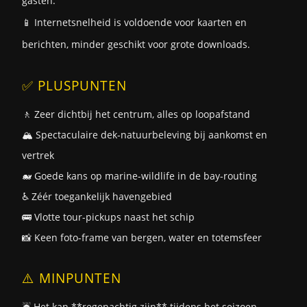
gasten.
📱 Internetsnelheid is voldoende voor kaarten en
berichten, minder geschikt voor grote downloads.
✅ PLUSPUNTEN
🚶 Zeer dichtbij het centrum, alles op loopafstand
🏔️ Spectaculaire dek-natuurbeleving bij aankomst en
vertrek
🐋 Goede kans op marine-wildlife in de bay-routing
♿ Zéér toegankelijk havengebied
🚌 Vlotte tour-pickups naast het schip
📸 Keen foto-frame van bergen, water en totemsfeer
⚠️ MINPUNTEN
☔ Het kan **regenachtig zijn** tijdens het seizoen