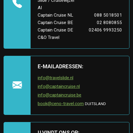
Slide / Cruisewijzer
AI
Captain Cruise NL
088 5018501
Captain Cruise BE
02 8080855
Captain Cruise DE
02406 9993250
C&O Travel
E-MAILADRESSEN:
info@travelslide.nl
info@captaincruise.nl
info@captaincruise.be
book@ceno-travel.com
DUITSLAND
U VINDT ONS OP: