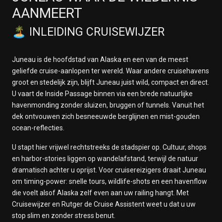
AANMEERT
🏝️ INLEIDING CRUISEWIJZER
Juneau is de hoofdstad van Alaska en een van de meest
geliefde cruise-aanlopen ter wereld. Waar andere cruisehavens
groot en stedelijk zijn, blijft Juneau juist wild, compact en direct.
U vaart de Inside Passage binnen via een brede natuurlijke
havenmonding zonder sluizen, bruggen of tunnels. Vanuit het
dek ontvouwen zich besneeuwde berglijnen en mist-gouden
ocean-reflecties.
U stapt hier vrijwel rechtstreeks de stadspier op. Cultuur, shops
en harbor-stories liggen op wandelafstand, terwijl de natuur
dramatisch achter u oprijst. Voor cruisereizigers draait Juneau
om timing-power: snelle tours, wildlife-shots en een havenflow
die voelt alsof Alaska zelf even aan uw railing hangt. Met
Cruisewijzer en Rutger de Cruise Assistent weet u dat u uw
stop slim en zonder stress benut.