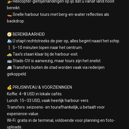
🚁 Helicopter-gletsjerlandingen op ijs dat u vanaf land nooit
bereikt.
🚤 Snelle harbour tours met berg-en-water reflecties als
backdrop.
🧭 BEREIKBAARHEID
🛳️ U stapt rechtstreeks de pier op, alles begint naast het schip.
🚶 5–10 minuten lopen naar het centrum.
🚕 Taxi’s staan klaar bij de harbour-exit.
🚌 Stads-OV is aanwezig, maar tours zijn het snelst.
🚐 Transfers buiten de stad worden vaak via rederijen
gekoppeld.
💰 PRIJSNIVEAU & VOORZIENINGEN
Koffie: 4–8 USD in lokale cafés.
Lunch: 15–33 USD, vaak heerlijk harbour-vers.
Transfers: seizoens- en tourafhankelijk, u betaalt voor
experience-value.
Wi-Fi: gratis in de terminal, voldoende voor planning en foto-
uploads.