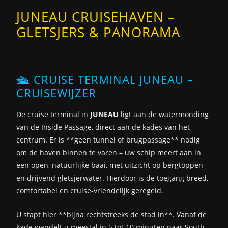
JUNEAU CRUISEHAVEN –
GLETSJERS & PANORAMA
🛳️ CRUISE TERMINAL JUNEAU –
CRUISEWIJZER
De cruise terminal in
JUNEAU
ligt aan de watermonding
van de Inside Passage, direct aan de kades van het
centrum. Er is **geen tunnel of brugpassage** nodig
om de haven binnen te varen – uw schip meert aan in
een open, natuurlijke baai, met uitzicht op bergtoppen
en drijvend gletsjerwater. Hierdoor is de toegang breed,
comfortabel en cruise-vriendelijk geregeld.
U stapt hier **bijna rechtstreeks de stad in**. Vanaf de
kade wandelt u meestal in 5 tot 10 minuten naar South