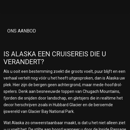
ONS AANBOD
IS ALASKA EEN CRUISEREIS DIE U
VERANDERT?
Als u ooit een bestemming zoekt die groots voelt, puur blijft en een
verhaal vertelt nog vóór u het heeft uitgesproken, dan is Alaska uw
plek. Hier zijn de bergen geen achtergrond, maar mede-hoofdrol­
spelers. Denk aan besneeuwde toppen van Chugach Mountains,
fjorden die snijden door landschap, en gletsjers die in realtime het
decor herschrijven zoals in Hubbard Glacier en de beroemde
ijswereld van Glacier Bay National Park.
Wat Alaska zo onweerstaanbaar maakt, is dat u het niet alleen ziet
— u voelt het. De stilte aan boord wanneer u door de Inside Passage