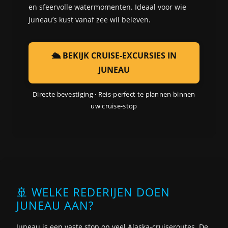
en sfeervolle watermomenten. Ideaal voor wie
Juneau’s kust vanaf zee wil beleven.
🛳️ BEKIJK CRUISE-EXCURSIES IN
JUNEAU
Directe bevestiging · Reis-perfect te plannen binnen
uw cruise-stop
🚢 WELKE REDERIJEN DOEN
JUNEAU AAN?
Juneau is een vaste stop op veel Alaska-cruiseroutes. De