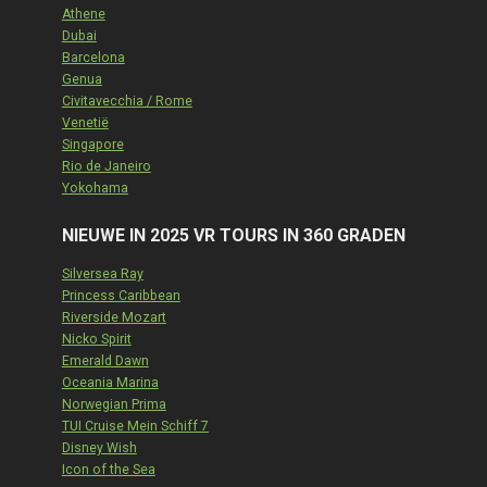
Athene
Dubai
Barcelona
Genua
Civitavecchia / Rome
Venetië
Singapore
Rio de Janeiro
Yokohama
NIEUWE IN 2025 VR TOURS IN 360 GRADEN
Silversea Ray
Princess Caribbean
Riverside Mozart
Nicko Spirit
Emerald Dawn
Oceania Marina
Norwegian Prima
TUI Cruise Mein Schiff 7
Disney Wish
Icon of the Sea