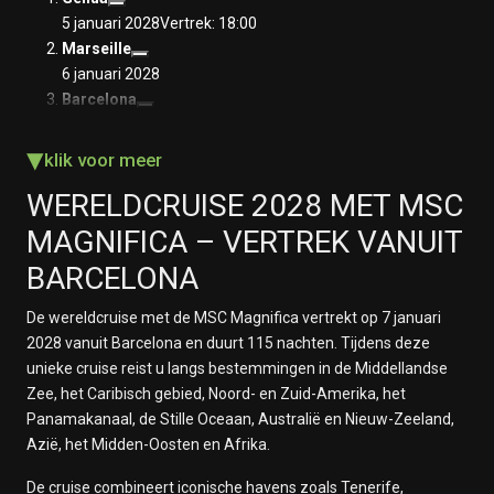
5 januari 2028
Vertrek: 18:00
Marseille
6 januari 2028
Barcelona
7 januari 2028
▾
Op Zee
klik voor meer
8 januari 2028
WERELDCRUISE 2028 MET MSC
Op Zee
9 januari 2028
MAGNIFICA – VERTREK VANUIT
St. Cruz de Tenerife
BARCELONA
10 januari 2028
Op Zee
De wereldcruise met de MSC Magnifica vertrekt op 7 januari
11 januari 2028
2028 vanuit Barcelona en duurt 115 nachten. Tijdens deze
Op Zee
unieke cruise reist u langs bestemmingen in de Middellandse
12 januari 2028
Zee, het Caribisch gebied, Noord- en Zuid-Amerika, het
Op Zee
Panamakanaal, de Stille Oceaan, Australië en Nieuw-Zeeland,
13 januari 2028
Azië, het Midden-Oosten en Afrika.
Op Zee
14 januari 2028
De cruise combineert iconische havens zoals Tenerife,