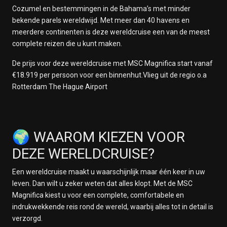
Op Zee
Cozumel en bestemmingen in de Bahama’s met minder
15 januari 2028
bekende parels wereldwijd. Met meer dan 40 havens en
Op Zee
meerdere continenten is deze wereldcruise een van de meest
16 januari 2028
complete reizen die u kunt maken.
Grand Turk
De prijs voor deze wereldcruise met MSC Magnifica start vanaf
17 januari 2028
€18.919 per persoon voor een binnenhut.Vlieg uit de regio o.a
Op Zee
Rotterdam The Hague Airport
18 januari 2028
Ocean Cay MSC Marine Reserve
19 januari 2028
Op Zee
🌍 WAAROM KIEZEN VOOR
20 januari 2028
Cozumel
DEZE WERELDCRUISE?
21 januari 2028
Op Zee
Een wereldcruise maakt u waarschijnlijk maar één keer in uw
22 januari 2028
leven. Dan wilt u zeker weten dat alles klopt. Met de MSC
Puerto Limon
Magnifica kiest u voor een complete, comfortabele en
23 januari 2028
indrukwekkende reis rond de wereld, waarbij alles tot in detail is
Panamakanaal
verzorgd.
24 januari 2028