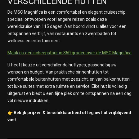
VERSCHILLENDE HUTTEN
3 maart 2028
Sydney, Australië
De MSC Magnifica is een comfortabel en elegant cruiseschip,
4 maart 2028
Vertrek: 18:00
speciaal ontworpen voor langere reizen zoals deze
Op Zee
wereldcruise van 115 dagen. Aan boord vindt u alles voor een
5 maart 2028
ontspannen verblijf, van restaurants en zwembaden tot
Op Zee
wellness en entertainment.
6 maart 2028
Op Zee
Maak nu een scheepstour in 360 graden over de MSC Magnifica
7 maart 2028
Cairns
U heeft keuze uit verschillende huttypes, passend bij uw
8 maart 2028
wensen en budget. Van praktische binnenhutten tot
Cairns
comfortabele buitenhutten met zeezicht, en van balkonhutten
9 maart 2028
Vertrek: 16:00
tot luxe suites met extra ruimte en service. Elke hut is volledig
Op Zee
uitgerust en biedt u een fijne plek om te ontspannen na een dag
10 maart 2028
vol nieuwe indrukken.
Op Zee
👉
Bekijk prijzen & beschikbaarheid of leg uw hut vrijblijvend
11 maart 2028
vast
Op Zee
12 maart 2028
Op Zee