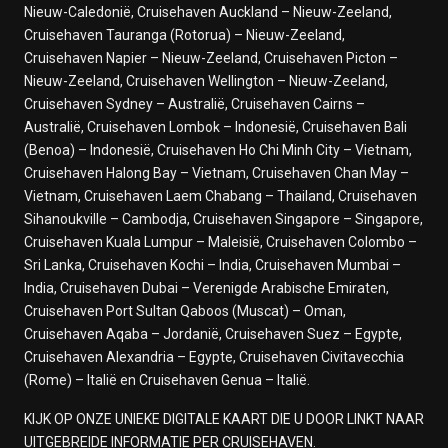
Papeete
Nieuw-Caledonië, Cruisehaven Auckland – Nieuw-Zeeland,
13 februari 2028
Vertrek: 18:00
Cruisehaven Tauranga (Rotorua) – Nieuw-Zeeland,
Op Zee
Cruisehaven Napier – Nieuw-Zeeland, Cruisehaven Picton –
14 februari 2028
Nieuw-Zeeland, Cruisehaven Wellington – Nieuw-Zeeland,
Op Zee
Cruisehaven Sydney – Australië, Cruisehaven Cairns –
15 februari 2028
Australië, Cruisehaven Lombok – Indonesië, Cruisehaven Bali
Op Zee
(Benoa) – Indonesië, Cruisehaven Ho Chi Minh City – Vietnam,
16 februari 2028
Cruisehaven Halong Bay – Vietnam, Cruisehaven Chan May –
Op Zee
Vietnam, Cruisehaven Laem Chabang – Thailand, Cruisehaven
17 februari 2028
Sihanoukville – Cambodja, Cruisehaven Singapore – Singapore,
Nukualofa, Tonga
Cruisehaven Kuala Lumpur – Maleisië, Cruisehaven Colombo –
18 februari 2028
Sri Lanka, Cruisehaven Kochi – India, Cruisehaven Mumbai –
Op Zee
India, Cruisehaven Dubai – Verenigde Arabische Emiraten,
19 februari 2028
Cruisehaven Port Sultan Qaboos (Muscat) – Oman,
Op Zee
Cruisehaven Aqaba – Jordanië, Cruisehaven Suez – Egypte,
20 februari 2028
Cruisehaven Alexandria – Egypte, Cruisehaven Civitavecchia
Noumea
(Rome) – Italië en Cruisehaven Genua – Italië.
21 februari 2028
Op Zee
KIJK OP ONZE UNIEKE DIGITALE KAART DIE U DOOR LINKT NAAR
22 februari 2028
UITGEBREIDE INFORMATIE PER CRUISEHAVEN.