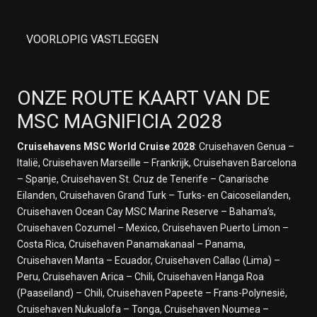
3 februari 2028
Op Zee
VOORLOPIG VASTLEGGEN
4 februari 2028
Op Zee
5 februari 2028
Hanga Roa
ONZE ROUTE KAART VAN DE
6 februari 2028
MSC MAGNIFICIA 2028
Op Zee
7 februari 2028
Cruisehavens MSC World Cruise 2028
: Cruisehaven Genua –
Op Zee
Italië, Cruisehaven Marseille – Frankrijk, Cruisehaven Barcelona
8 februari 2028
– Spanje, Cruisehaven St. Cruz de Tenerife – Canarische
Bounty Bay Passage, Pitcaim
Eilanden, Cruisehaven Grand Turk – Turks- en Caicoseilanden,
9 februari 2028
Cruisehaven Ocean Cay MSC Marine Reserve – Bahama’s,
Op Zee
Cruisehaven Cozumel – Mexico, Cruisehaven Puerto Limon –
10 februari 2028
Costa Rica, Cruisehaven Panamakanaal – Panama,
Op Zee
Cruisehaven Manta – Ecuador, Cruisehaven Callao (Lima) –
11 februari 2028
Peru, Cruisehaven Arica – Chili, Cruisehaven Hanga Roa
Papeete
(Paaseiland) – Chili, Cruisehaven Papeete – Frans-Polynesië,
12 februari 2028
Cruisehaven Nukualofa – Tonga, Cruisehaven Noumea –