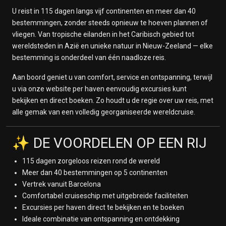
U reist in 115 dagen langs vijf continenten en meer dan 40
Panamakanaal
bestemmingen, zonder steeds opnieuw te hoeven plannen of
25 januari 2028
vliegen. Van tropische eilanden in het Caribisch gebied tot
Manta
wereldsteden in Azië en unieke natuur in Nieuw-Zeeland — elke
26 januari 2028
bestemming is onderdeel van één naadloze reis.
Op Zee
27 januari 2028
Aan boord geniet u van comfort, service en ontspanning, terwijl
Callao
u via onze website per haven eenvoudig excursies kunt
28 januari 2028
bekijken en direct boeken. Zo houdt u de regie over uw reis, met
Callao
alle gemak van een volledig georganiseerde wereldcruise.
29 januari 2028
Op Zee
✨ DE VOORDELEN OP EEN RIJ
30 januari 2028
Arica
115 dagen zorgeloos reizen rond de wereld
31 januari 2028
Meer dan 40 bestemmingen op 5 continenten
Op Zee
Vertrek vanuit Barcelona
1 februari 2028
Comfortabel cruiseschip met uitgebreide faciliteiten
Op Zee
Excursies per haven direct te bekijken en te boeken
2 februari 2028
Ideale combinatie van ontspanning en ontdekking
Op Zee