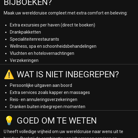
BIJBOEKEN?
Kuala Lumpur, Maleisië
2 april 2028
Maak uw wereldcruise compleet met extra comfort en beleving:
Op Zee
Extra excursies per haven (direct te boeken)
3 april 2028
Drankpakketten
Op Zee
Specialiteitenrestaurants
4 april 2028
Wellness, spa en schoonheidsbehandelingen
Op Zee
Vluchten en hotelovernachtingen
5 april 2028
Verzekeringen
Colombo, Sri Lanka
6 april 2028
⚠️ WAT IS NIET INBEGREPEN?
Kochi, India
7 april 2028
Persoonlijke uitgaven aan boord
Op Zee
Extra services zoals kapper en massages
8 april 2028
Reis- en annuleringsverzekeringen
Mumbai, India
Dranken buiten inbegrepen momenten
9 april 2028
Mumbai, India
💡 GOED OM TE WETEN
10 april 2028
U heeft volledige vrijheid om uw wereldcruise naar wens uit te
Op Zee