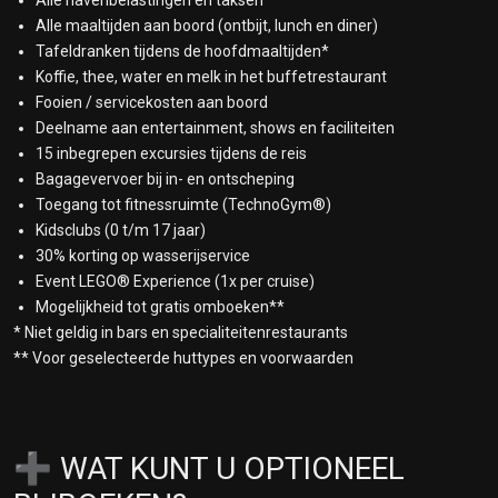
Alle havenbelastingen en taksen
Halong Bay, Vietnam
Alle maaltijden aan boord (ontbijt, lunch en diner)
23 maart 2028
Tafeldranken tijdens de hoofdmaaltijden*
Chan May, Vietnam
Koffie, thee, water en melk in het buffetrestaurant
24 maart 2028
Fooien / servicekosten aan boord
Op Zee
Deelname aan entertainment, shows en faciliteiten
25 maart 2028
15 inbegrepen excursies tijdens de reis
Op Zee
Bagagevervoer bij in- en ontscheping
26 maart 2028
Toegang tot fitnessruimte (TechnoGym®)
Laem Chabang, Thailand
Kidsclubs (0 t/m 17 jaar)
27 maart 2028
30% korting op wasserijservice
Op Zee
Event LEGO® Experience (1x per cruise)
28 maart 2028
Mogelijkheid tot gratis omboeken**
Sihanoukville, Cambodja
* Niet geldig in bars en specialiteitenrestaurants
29 maart 2028
** Voor geselecteerde huttypes en voorwaarden
Op Zee
30 maart 2028
Op Zee
31 maart 2028
➕ WAT KUNT U OPTIONEEL
Singapore
1 april 2028