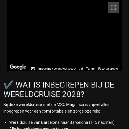
13 maart 2028
Lombok, Indonesië
14 maart 2028
Bali (Benoa), Indonesië
15 maart 2028
Op Zee
16 maart 2028
Op Zee
17 maart 2028
Op Zee
Image may be subject to copyright
Terms
Report a problem
18 maart 2028
Ho Chi Minh City, Vietnam
✔️ WAT IS INBEGREPEN BIJ DE
19 maart 2028
Op Zee
WERELDCRUISE 2028?
20 maart 2028
Op Zee
Bij deze wereldcruise met de MSC Magnifica is vrijwel alles
21 maart 2028
inbegrepen voor een comfortabele en zorgeloze reis:
Halong Bay, Vietnam
Wereldcruise van Barcelona naar Barcelona (115 nachten)
22 maart 2028