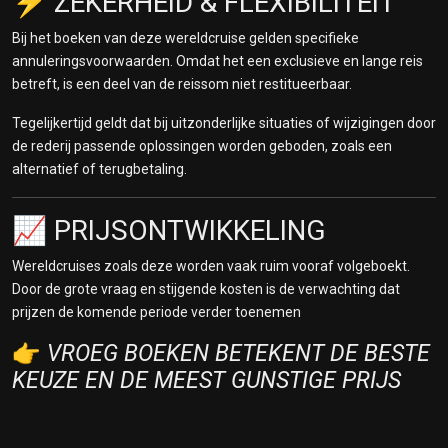
⚡ ZEKERHEID & FLEXIBILITEIT
21 april 2028
Bij het boeken van deze wereldcruise gelden specifieke
Aqaba, Jordanië
annuleringsvoorwaarden. Omdat het een exclusieve en lange reis
22 april 2028
betreft, is een deel van de reissom niet restitueerbaar.
Suez
23 april 2028
Tegelijkertijd geldt dat bij uitzonderlijke situaties of wijzigingen door
Suez
de rederij passende oplossingen worden geboden, zoals een
24 april 2028
alternatief of terugbetaling.
Alexandria
25 april 2028
📈 PRIJSONTWIKKELING
Op Zee
26 april 2028
Wereldcruises zoals deze worden vaak ruim vooraf volgeboekt.
Op Zee
Door de grote vraag en stijgende kosten is de verwachting dat
27 april 2028
prijzen de komende periode verder toenemen
Civitavecchia (Rome)
28 april 2028
👉
VROEG BOEKEN BETEKENT DE BESTE
Genua
KEUZE EN DE MEEST GUNSTIGE PRIJS
29 april 2028
Aankom