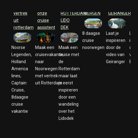
VIDEO
Rutger
VIDEO
VIDEO
VIDEO
VI
vertrek
onze
ROTTERDAM
BERGEN
GEIRANGER
EI
uit
cruise
LIDO
rotterdam
assistent
DEK
8 daagse
Laat je
Laat
cruise
inspireren
insp
Noorse
Maak een
Maak een
noorwegen
door de
door
Legenden,
cruisevakantie
cruise met
video van
vide
Holland
naar
de
Geiranger
Eidf
America
Noorwegen
Rotterdam
lines,
met vertrek
maar laat
Captain
uit Rotterdam
je eerst
Cruise,
inspireren
8daagse
door een
cruise
wandeling
vakantie
over het
Lidodek