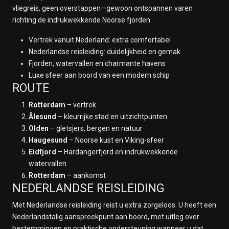
vliegreis, geen overstappen—gewoon ontspannen varen
richting de indrukwekkende Noorse fjorden.
Vertrek vanuit Nederland: extra comfortabel
Nederlandse reisleiding: duidelijkheid en gemak
Fjorden, watervallen en charmante havens
Luxe sfeer aan boord van een modern schip
ROUTE
Rotterdam
– vertrek
Ålesund
– kleurrijke stad en uitzichtpunten
Olden
– gletsjers, bergen en natuur
Haugesund
– Noorse kust en Viking-sfeer
Eidfjord
– Hardangerfjord en indrukwekkende
watervallen
Rotterdam
– aankomst
NEDERLANDSE REISLEIDING
Met Nederlandse reisleiding reist u extra zorgeloos. U heeft een
Nederlandstalig aanspreekpunt aan boord, met uitleg over
bestemmingen en praktische ondersteuning wanneer u dat