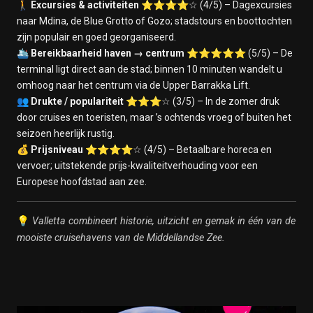
🚶
Excursies & activiteiten
⭐⭐⭐⭐☆ (4/5) – Dagexcursies
naar Mdina, de Blue Grotto of Gozo; stadstours en boottochten
zijn populair en goed georganiseerd.
🛳️
Bereikbaarheid haven → centrum
⭐⭐⭐⭐⭐ (5/5) – De
terminal ligt direct aan de stad; binnen 10 minuten wandelt u
omhoog naar het centrum via de Upper Barrakka Lift.
👥
Drukte / populariteit
⭐⭐⭐☆ (3/5) – In de zomer druk
door cruises en toeristen, maar ’s ochtends vroeg of buiten het
seizoen heerlijk rustig.
💰
Prijsniveau
⭐⭐⭐⭐☆ (4/5) – Betaalbare horeca en
vervoer; uitstekende prijs-kwaliteitverhouding voor een
Europese hoofdstad aan zee.
💡
Valletta combineert historie, uitzicht en gemak in één van de
mooiste cruisehavens van de Middellandse Zee.