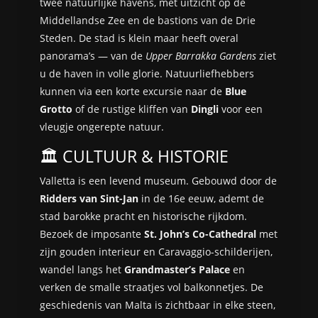
twee natuurlijke havens, met uitzicht op de
Middellandse Zee en de bastions van de Drie
Steden. De stad is klein maar heeft overal
panorama’s — van de
Upper Barrakka Gardens
ziet
u de haven in volle glorie. Natuurliefhebbers
kunnen via een korte excursie naar de
Blue
Grotto
of de rustige kliffen van
Dingli
voor een
vleugje ongerepte natuur.
🏛️ CULTUUR & HISTORIE
Valletta is een levend museum. Gebouwd door de
Ridders van Sint-Jan
in de 16e eeuw, ademt de
stad barokke pracht en historische rijkdom.
Bezoek de imposante
St. John’s Co-Cathedral
met
zijn gouden interieur en Caravaggio-schilderijen,
wandel langs het
Grandmaster’s Palace
en
verken de smalle straatjes vol balkonnetjes. De
geschiedenis van Malta is zichtbaar in elke steen,