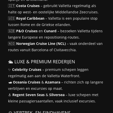
🇮🇹
Costa Cruises
– gebruikt Valletta regelmatig als
halte op west- en oostelijke Middellandse Zeecruises.
🇺🇸
Royal Caribbean
– Valletta is een populaire stop
tussen Rome en de Griekse eilanden.
🇬🇧
P&O Cruises
en
Cunard
– bezoeken Valletta tijdens
langere Europese en repositioning-routes.
🇳🇴
Norwegian Cruise Line (NCL)
– vaak onderdeel van
routes vanuit Barcelona of Civitavecchia.
🛳️ LUXE & PREMIUM REDERIJEN
✨
Celebrity Cruises
– premium schepen leggen
regelmatig aan aan de Valletta Waterfront.
🛥️
Oceania Cruises
&
Azamara
– richten zich op langere
verblijven en excursies op maat.
⚓
Regent Seven Seas
&
Silversea
– luxe schepen met
kleine passagiersaantallen, vaak inclusief excursies.
🌅 VERTREK- EN EINDHAVENS