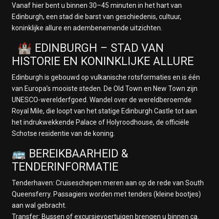
Vanaf hier bent u binnen 30–45 minuten in het hart van
Edinburgh, een stad die barst van geschiedenis, cultuur,
koninklijke allure en adembenemende uitzichten.
🏰 EDINBURGH – STAD VAN
HISTORIE EN KONINKLIJKE ALLURE
Edinburgh is gebouwd op vulkanische rotsformaties en is één
van Europa’s mooiste steden. De Old Town en New Town zijn
UNESCO-werelderfgoed. Wandel over de wereldberoemde
Royal Mile, die loopt van het statige Edinburgh Castle tot aan
het indrukwekkende Palace of Holyroodhouse, de officiële
Schotse residentie van de koning.
🚌 BEREIKBAARHEID &
TENDERINFORMATIE
Tenderhaven: Cruiseschepen meren aan op de rede van South
Queensferry. Passagiers worden met tenders (kleine bootjes)
aan wal gebracht.
Transfer: Bussen of excursievoertuigen brengen u binnen ca.