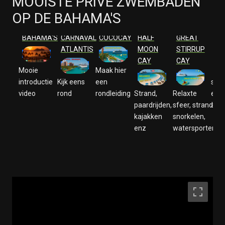
MOOISTE PRIVE ZWEMBADEN
OP DE BAHAMA'S
VIDEO
VIDEO
VIDEO
VIDEO
VIDEO
VI
BAHAMA'S
CARNAVAL
COCOCAY
HALF
GREAT
PR
ATLANTIS
MOON
STIRRUP
CA
CAY
CAY
Mooie
Maak hier
introductie
Kijk eens
een
stra
video
rond
rondleiding
Strand,
Relaxte
en 
paardrijden,
sfeer, strand,
aan
kajakken
snorkelen,
enz
watersporten