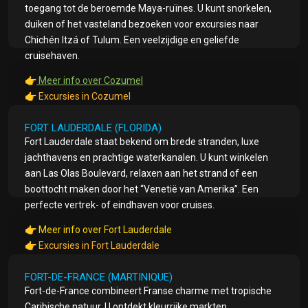
toegang tot de beroemde Maya-ruïnes. U kunt snorkelen,
duiken of het vasteland bezoeken voor excursies naar
Chichén Itzá of Tulum. Een veelzijdige en geliefde
cruisehaven.
👉
Meer info over Cozumel
👉
Excursies in Cozumel
FORT LAUDERDALE (FLORIDA)
Fort Lauderdale staat bekend om brede stranden, luxe
jachthavens en prachtige waterkanalen. U kunt winkelen
aan Las Olas Boulevard, relaxen aan het strand of een
boottocht maken door het “Venetië van Amerika”. Een
perfecte vertrek- of eindhaven voor cruises.
👉
Meer info over Fort Lauderdale
👉
Excursies in Fort Lauderdale
FORT-DE-FRANCE (MARTINIQUE)
Fort-de-France combineert Franse charme met tropische
Caribische natuur. U ontdekt kleurrijke markten,