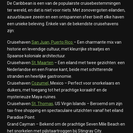
De Caribbean is een van de populairste cruisebestemmingen
ter wereld, en dat is niet voor niets. Met zonovergoten eilanden,
azuurblauwe zeeën en een ontspannen sfeer biedt elke haven
een unieke beleving. Enkele van de bekendste cruisehavens
zijn:
Cruisehaven
San Juan, Puerto Rico
– Een charmante mix van
historie en levendige cultuur, met kleurrijke straatjes en
Spaanse koloniale architectuur.
Cruisehaven
St. Maarten
– Een eiland met twee gezichten: een
Nederlandse en een Franse kant, beide met schitterende
stranden en heerlijke gastronomie.
Cruisehaven
Cozumel,
Mexico – Perfect voor snorkelaars en
duikers, met toegang tot het prachtige koraalrif en de
mysterieuze Maya-ruïnes.
Cruisehaven
St. Thomas,
US Virgin Islands – Beroemd om zijn
tax-free shopping en spectaculaire uitzichten vanaf het eiland
Paradise Point.
Grand Cayman – Bekend om de prachtige Seven Mile Beach en
het snorkelen met pijlstaartroggen bij Stingray City.