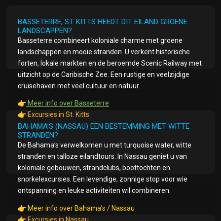
BASSETERRE, ST. KITTS HEEDT DIT EILAND GROENE
LANDSCAPPEN?
Basseterre combineert koloniale charme met groene
landschappen en mooie stranden. U verkent historische
forten, lokale markten en de beroemde Scenic Railway met
uitzicht op de Caribische Zee. Een rustige en veelzijdige
cruisehaven met veel cultuur en natuur.
👉
Meer info over Basseterre
👉
Excursies in St. Kitts
BAHAMA’S (NASSAU) EEN BESTEMMING MET WITTE
STRANDEN?
De Bahama’s verwelkomen u met turquoise water, witte
stranden en talloze eilandtours. In Nassau geniet u van
koloniale gebouwen, strandclubs, boottochten en
snorkelexcursies. Een levendige, zonnige stop voor wie
ontspanning en leuke activiteiten wil combineren.
👉
Meer info over Bahama’s / Nassau
👉
Excursies in Nassau