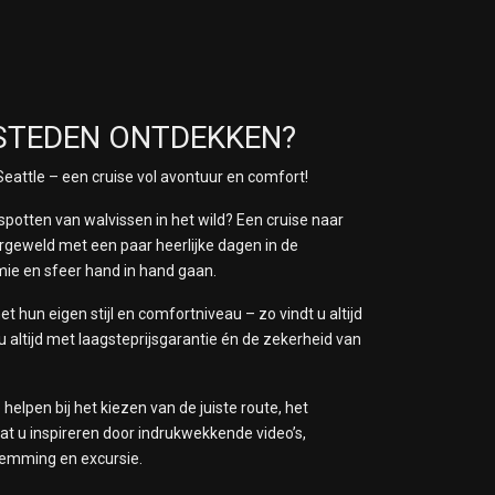
 STEDEN ONTDEKKEN?
eattle – een cruise vol avontuur en comfort!
spotten van walvissen in het wild? Een cruise naar
urgeweld met een paar heerlijke dagen in de
mie en sfeer hand in hand gaan.
hun eigen stijl en comfortniveau – zo vindt u altijd
 u altijd met laagsteprijsgarantie én de zekerheid van
elpen bij het kiezen van de juiste route, het
t u inspireren door indrukwekkende video’s,
stemming en excursie.