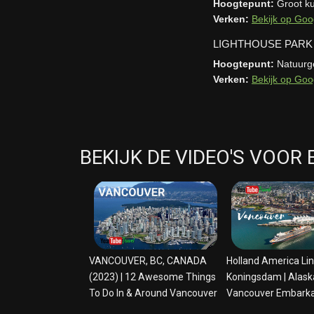
Hoogtepunt:
Groot k
Verken:
Bekijk op Goo
LIGHTHOUSE PARK
Hoogtepunt:
Natuurge
Verken:
Bekijk op Goo
BEKIJK DE VIDEO'S VOOR
video vancouver
video cruise
VANCOUVER, BC, CANADA
Holland America Li
(2023) | 12 Awesome Things
Koningsdam | Alaska
To Do In & Around Vancouver
Vancouver Embarka