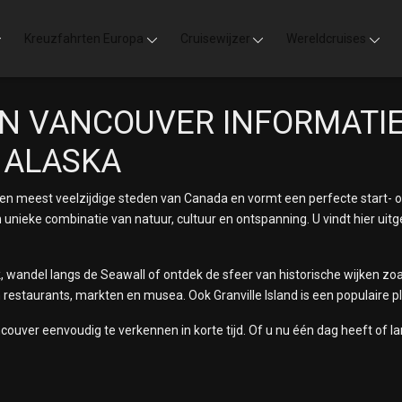
Kreuzfahrten Europa
Cruisewijzer
Wereldcruises
N VANCOUVER INFORMATIE
 ALASKA
en meest veelzijdige steden van Canada en vormt een perfecte start- o
unieke combinatie van natuur, cultuur en ontspanning. U vindt hier uit
 wandel langs de Seawall of ontdek de sfeer van historische wijken zoa
estaurants, markten en musea. Ook Granville Island is een populaire pl
uver eenvoudig te verkennen in korte tijd. Of u nu één dag heeft of lan