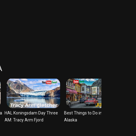
A
VIDEO TRACY
VIDEO JUNEAU
VIDE
ca
HAL Koningsdam Day Three
Best Things to Do in Juneau,
0:06 /
AM: Tracy Arm Fjord
Alaska
to Do 