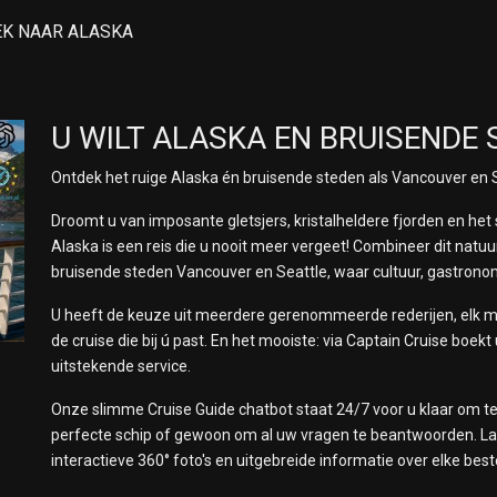
EK NAAR ALASKA
U WILT ALASKA EN BRUISENDE
Ontdek het ruige Alaska én bruisende steden als Vancouver en S
Droomt u van imposante gletsjers, kristalheldere fjorden en het 
Alaska is een reis die u nooit meer vergeet! Combineer dit natu
bruisende steden Vancouver en Seattle, waar cultuur, gastrono
U heeft de keuze uit meerdere gerenommeerde rederijen, elk met 
de cruise die bij ú past. En het mooiste: via Captain Cruise boekt
uitstekende service.
Onze slimme Cruise Guide chatbot staat 24/7 voor u klaar om te h
perfecte schip of gewoon om al uw vragen te beantwoorden. Laa
interactieve 360° foto's en uitgebreide informatie over elke be