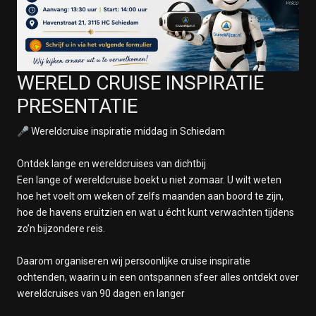
22 februari 2028
Op Zee
23 februari 2028
Sydney, Australië
24 februari 2028
WERELD CRUISE INSPIRATIE
Sydney, Australië
PRESENTATIE
25 februari 2028
Op Zee
🎤 Wereldcruise inspiratie middag in Schiedam
26 februari 2028
Op Zee
Ontdek lange en wereldcruises van dichtbij
27 februari 2028
Een lange of wereldcruise boekt u niet zomaar. U wilt weten
Airlie Beach
hoe het voelt om weken of zelfs maanden aan boord te zijn,
28 februari 2028
hoe de havens eruitzien en wat u écht kunt verwachten tijdens
Op Zee
zo’n bijzondere reis.
29 februari 2028
Cairns
Daarom organiseren wij persoonlijke cruise inspiratie
1 maart 2028
ochtenden, waarin u in een ontspannen sfeer alles ontdekt over
Op Zee
wereldcruises van 90 dagen en langer
2 maart 2028
Op Zee