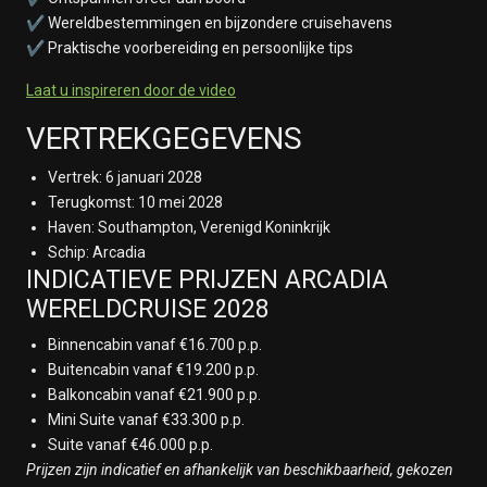
14 januari 2028
✔ Wereldbestemmingen en bijzondere cruisehavens
Op Zee
✔ Praktische voorbereiding en persoonlijke tips
15 januari 2028
Bridgetown
Laat u inspireren door de video
16 januari 2028
VERTREKGEGEVENS
Op Zee
17 januari 2028
Vertrek: 6 januari 2028
Oranjestad, Aruba
Terugkomst: 10 mei 2028
18 januari 2028
Haven: Southampton, Verenigd Koninkrijk
Op Zee
Schip: Arcadia
19 januari 2028
INDICATIEVE PRIJZEN ARCADIA
Transit Panama Canal
WERELDCRUISE 2028
20 januari 2028
Op Zee
Binnencabin vanaf €16.700 p.p.
21 januari 2028
Buitencabin vanaf €19.200 p.p.
Op Zee
Balkoncabin vanaf €21.900 p.p.
22 januari 2028
Mini Suite vanaf €33.300 p.p.
Op Zee
Suite vanaf €46.000 p.p.
23 januari 2028
Prijzen zijn indicatief en afhankelijk van beschikbaarheid, gekozen
Manzanillo