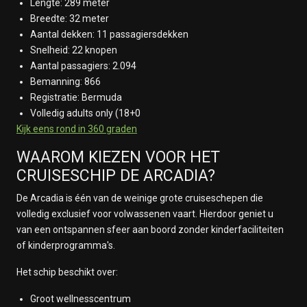
Lengte: 289 meter
Op Zee
Breedte: 32 meter
3 februari 2028
Aantal dekken: 11 passagiersdekken
Honolulu
Snelheid: 22 knopen
4 februari 2028
Aantal passagiers: 2.094
Kauai
Bemanning: 866
5 februari 2028
Registratie: Bermuda
Op Zee
Volledig adults only (18+0
6 februari 2028
Kijk eens rond in 360 graden
Op Zee
7 februari 2028
WAAROM KIEZEN VOOR HET
Op Zee
CRUISESCHIP DE ARCADIA?
8 februari 2028
Op Zee
De Arcadia is één van de weinige grote cruiseschepen die
9 februari 2028
volledig exclusief voor volwassenen vaart. Hierdoor geniet u
Cross International Date Line
van een ontspannen sfeer aan boord zonder kinderfaciliteiten
10 februari 2028
of kinderprogramma's.
Op Zee
Het schip beschikt over:
11 februari 2028
Apia
Groot wellnesscentrum
12 februari 2028