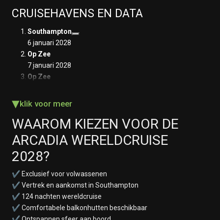
CRUISEHAVENS EN DATA
Southampton
6 januari 2028
Op Zee
7 januari 2028
Op Zee
8 januari 2028
▾
Op Zee
klik voor meer
9 januari 2028
WAAROM KIEZEN VOOR DE
Las Palmas, Gran Canaria
10 januari 2028
ARCADIA WERELDCRUISE
Op Zee
2028?
11 januari 2028
Op Zee
✔ Exclusief voor volwassenen
12 januari 2028
✔ Vertrek en aankomst in Southampton
Op Zee
✔ 124 nachten wereldcruise
13 januari 2028
✔ Comfortabele balkonhutten beschikbaar
Op Zee
✔ Ontspannen sfeer aan boord