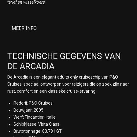
tarief en wisselkoers
24 januari 2028
Op Zee
25 januari 2028
Op Zee
MEER INFO
26 januari 2028
San Diego
27 januari 2028
TECHNISCHE GEGEVENS VAN
Op Zee
28 januari 2028
DE ARCADIA
San Francisco
29 januari 2028
De Arcadia is een elegant adults only cruiseschip van P&O
San Francisco
Cruises, speciaal ontworpen voor reizigers die op zoek zijn naar
30 januari 2028
rust, comfort en een klassieke cruise-ervaring.
Op Zee
Rederij: P&O Cruises
31 januari 2028
Bouwjaar: 2005
Op Zee
Werf: Fincantieri, Italië
1 februari 2028
Schipklasse: Vista Class
Op Zee
Brutotonnage: 83.781 GT
2 februari 2028