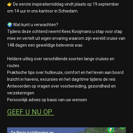
👉 De eerste inspiratiemiddag vindt plaats op 19 september
3 maart 2028
om 14 uur in ons kantoor in Schiedam.
Rabaul, Papua New Guinea
4 maart 2028
🌍 Wat kunt u verwachten?
Op Zee
Tijdens deze ochtend neemt Kees Kooijmans u stap voor stap
5 maart 2028
mee en vertelt uit eigen ervaring waarom zijn wereld cruise van
Op Zee
148 dagen een geweldige belevenis was .
6 maart 2028
Op Zee
Heldere uitleg over verschillende soorten lange cruises en
7 maart 2028
routes
Op Zee
Praktische tips over hutkeuze, comfort en het leven aan boord
8 maart 2028
Inzicht in havens, excursies en het dagritme tijdens de reis
Op Zee
Antwoorden op vragen over voorbereiding, gezondheid en
9 maart 2028
verzekeringen
Op Zee
Persoonlijk advies op basis van uw wensen
10 maart 2028
Busan, Zuid-Korea
GEEF U NU OP
11 maart 2028
Nagasaki, Japan
12 maart 2028