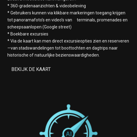
* 360-gradenaanzichten & videobeleving
Manila, Filipijnen
* Gebruikers kunnen via klikbare markeringen toegang krijgen
23 maart 2028
tot panoramafoto’s en video’s van terminals, promenades en
Op Zee
scheepsaanlopen (Google street)
24 maart 2028
* Boekbare excursies
Nha Trang, Vietnam
* Via de kaart kan men direct excursieopties zien en reserveren
25 maart 2028
—van stadswandelingen tot boottochten en dagtrips naar
Op Zee
historische of natuurlijke bezienswaardigheden.
26 maart 2028
Op Zee
BEKIJK DE KAART
27 maart 2028
Laem Chabang, Thailand
28 maart 2028
Laem Chabang, Thailand
29 maart 2028
Op Zee
30 maart 2028
Op Zee
31 maart 2028
Singapore