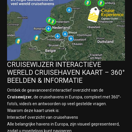
Kagoshima, Japan
13 maart 2028
Op Zee
14 maart 2028
Tokyo (Yokohama), Japan
15 maart 2028
Tokyo (Yokohama), Japan
16 maart 2028
Op Zee
CRUISEWIJZER INTERACTIEVE
17 maart 2028
Op Zee
WERELD CRUISEHAVEN KAART – 360°
18 maart 2028
BEELDEN & INFORMATIE
Op Zee
Ontdek de geavanceerd interactief overzicht van de
19 maart 2028
Cruisewijzer
, de cruisehavens in Europa, compleet met 360°-
Hong Kong
foto’s, video’s en antwoorden op veel gestelde vragen.
20 maart 2028
Waarom deze kaart uniek is:
Hong Kong
Interactief overzicht van cruisehavens
21 maart 2028
Alle belangrijke havens in Europa, zijn visueel gepresenteerd,
Op Zee
zodat u moeiteloos kunt navigeren .
22 maart 2028