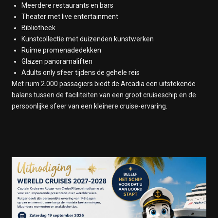
Meerdere restaurants en bars
Op Zee
Theater met live entertainment
13 februari 2028
Bibliotheek
Suva
Kunstcollectie met duizenden kunstwerken
14 februari 2028
Ruime promenadedekken
Op Zee
Glazen panoramaliften
15 februari 2028
Adults only sfeer tijdens de gehele reis
Op Zee
Met ruim 2.000 passagiers biedt de Arcadia een uitstekende
16 februari 2028
balans tussen de faciliteiten van een groot cruiseschip en de
Auckland
persoonlijke sfeer van een kleinere cruise-ervaring.
17 februari 2028
Tauranga (Rotorua) New Zealand
18 februari 2028
Op Zee
19 februari 2028
Wellington
20 februari 2028
Op Zee
21 februari 2028
Op Zee