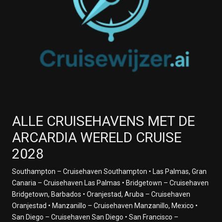
1 april 2028
Port Kelang, Kuala Lumpur, Maleisië
2 april 2028
Op Zee
3 april 2028
Op Zee
4 april 2028
Op Zee
5 april 2028
Colombo, Sri Lanka
ALLE CRUISEHAVENS MET DE
6 april 2028
Op Zee
ARCARDIA WERELD CRUISE
7 april 2028
2028
Maldives
8 april 2028
Southampton – Cruisehaven Southampton • Las Palmas, Gran
Op Zee
Canaria – Cruisehaven Las Palmas • Bridgetown – Cruisehaven
9 april 2028
Bridgetown, Barbados • Oranjestad, Aruba – Cruisehaven
Op Zee
Oranjestad • Manzanillo – Cruisehaven Manzanillo, Mexico •
10 april 2028
San Diego – Cruisehaven San Diego • San Francisco –