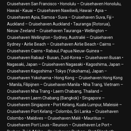
Op Zee
Cruisehaven San Francisco • Honolulu – Cruisehaven Honolulu,
11 april 2028
Hawaii • Kauai – Cruisehaven Nawiliwili, Hawaii • Apia –
Op Zee
Cruisehaven Apia, Samoa • Suva – Cruisehaven Suva, Fiji •
12 april 2028
Auckland – Cruisehaven Auckland • Tauranga (Rotorua),
Mauritius
Nieuw-Zeeland – Cruisehaven Tauranga • Wellington –
13 april 2028
Cruisehaven Wellington • Sydney, Australië – Cruisehaven
Reunion
Sydney • Airlie Beach – Cruisehaven Airlie Beach • Cairns –
14 april 2028
Cruisehaven Cairns • Rabaul, Papua Nieuw-Guinea –
Op Zee
Cruisehaven Rabaul • Busan, Zuid-Korea – Cruisehaven Busan •
15 april 2028
Nagasaki, Japan – Cruisehaven Nagasaki • Kagoshima, Japan –
Op Zee
Cruisehaven Kagoshima • Tokyo (Yokohama), Japan –
16 april 2028
Cruisehaven Yokohama • Hong Kong – Cruisehaven Hong Kong
Op Zee
• Manila, Filipijnen – Cruisehaven Manila • Nha Trang, Vietnam –
17 april 2028
Cruisehaven Nha Trang • Laem Chabang, Thailand –
Durban, Zuid-Afrika
Cruisehaven Laem Chabang (Bangkok) • Singapore –
18 april 2028
Cruisehaven Singapore • Port Kelang, Kuala Lumpur, Maleisië –
Op Zee
Cruisehaven Port Kelang • Colombo, Sri Lanka – Cruisehaven
19 april 2028
Colombo • Maldives – Cruisehaven Malé • Mauritius –
Port Elizabeth (Now Gqeberha), Zuid-Afrika
Cruisehaven Port Louis • Reunion – Cruisehaven Le Port •
20 april 2028