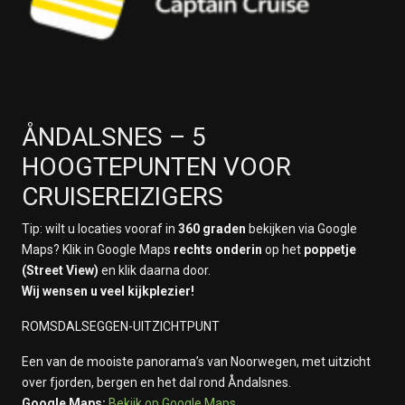
ÅNDALSNES – 5
HOOGTEPUNTEN VOOR
CRUISEREIZIGERS
Tip: wilt u locaties vooraf in
360 graden
bekijken via Google
Maps? Klik in Google Maps
rechts onderin
op het
poppetje
(Street View)
en klik daarna door.
Wij wensen u veel kijkplezier!
ROMSDALSEGGEN-UITZICHTPUNT
Een van de mooiste panorama’s van Noorwegen, met uitzicht
over fjorden, bergen en het dal rond Åndalsnes.
Google Maps:
Bekijk op Google Maps