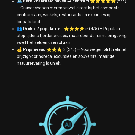
🛳️
Bereikbaarheid haven → centrum
⭐⭐⭐⭐⭐ (5/5)
– Cruiseschepen meren vrijwel direct bij het compacte
centrum aan; winkels, restaurants en excursies op
loopafstand.
👥
Drukte / populariteit
⭐⭐⭐⭐☆ (4/5) – Populaire
stop tijdens fjordencruises, maar door de ruime omgeving
voelt het zelden overvol aan.
💰
Prijsniveau
⭐⭐⭐☆ (3/5) – Noorwegen blijft relatief
prijzig voor horeca, excursies en souvenirs, maar de
natuurervaring is uniek.