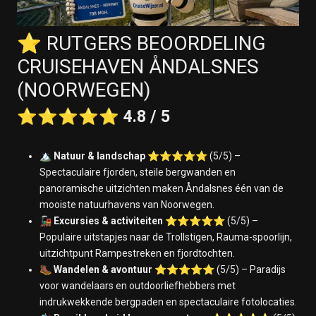
⭐ RUTGERS BEOORDELING
CRUISEHAVEN ÅNDALSNES
(NOORWEGEN)
⭐⭐⭐⭐⭐
4.8 / 5
🏔️
Natuur & landschap
⭐⭐⭐⭐⭐ (5/5) –
Spectaculaire fjorden, steile bergwanden en
panoramische uitzichten maken Åndalsnes één van de
mooiste natuurhavens van Noorwegen.
🚂
Excursies & activiteiten
⭐⭐⭐⭐⭐ (5/5) –
Populaire uitstapjes naar de Trollstigen, Rauma-spoorlijn,
uitzichtpunt Rampestreken en fjordtochten.
🥾
Wandelen & avontuur
⭐⭐⭐⭐⭐ (5/5) – Paradijs
voor wandelaars en outdoorliefhebbers met
indrukwekkende bergpaden en spectaculaire fotolocaties.