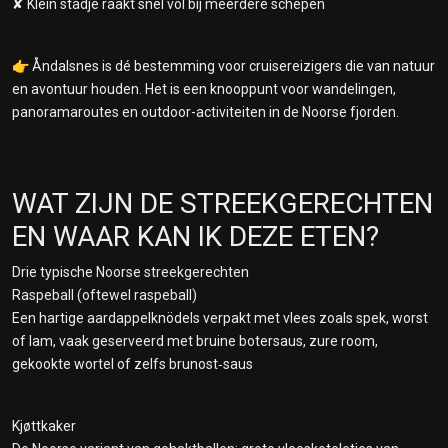
✘ Klein stadje raakt snel vol bij meerdere schepen
👉 Åndalsnes is dé bestemming voor cruisereizigers die van natuur
en avontuur houden. Het is een knooppunt voor wandelingen,
panoramaroutes en outdoor-activiteiten in de Noorse fjorden.
WAT ZIJN DE STREEKGERECHTEN
EN WAAR KAN IK DEZE ETEN?
Drie typische Noorse streekgerechten
Raspeball (oftewel raspeball)
Een hartige aardappelknödels verpakt met vlees zoals spek, worst
of lam, vaak geserveerd met bruine botersaus, zure room,
gekookte wortel of zelfs brunost‑saus
Kjøttkaker