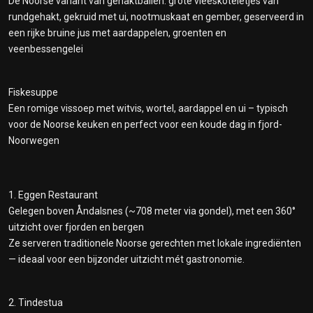
De Noorse variant van gehaktballen: grote vleeskoteletjes van
rundgehakt, gekruid met ui, nootmuskaat en gember, geserveerd in
een rijke bruine jus met aardappelen, groenten en
veenbessengelei
Fiskesuppe
Een romige vissoep met witvis, wortel, aardappel en ui – typisch
voor de Noorse keuken en perfect voor een koude dag in fjord-
Noorwegen
1. Eggen Restaurant
Gelegen boven Åndalsnes (~708 meter via gondel), met een 360°
uitzicht over fjorden en bergen
Ze serveren traditionele Noorse gerechten met lokale ingrediënten
— ideaal voor een bijzonder uitzicht mét gastronomie.
2. Tindestua