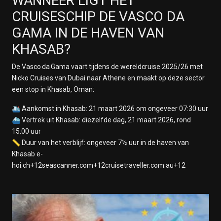
WANNEER LIGT HET
CRUISESCHIP DE VASCO DA
GAMA IN DE HAVEN VAN
KHASAB?
De Vasco da Gama vaart tijdens de wereldcruise 2025/26 met
Nicko Cruises van Dubai naar Athene en maakt op deze sector
een stop in Khasab, Oman:
🛳️ Aankomst in Khasab: 21 maart 2026 om ongeveer 07:30 uur
⛴️ Vertrek uit Khasab: diezelfde dag, 21 maart 2026, rond
15:00 uur
📏 Duur van het verblijf: ongeveer 7½ uur in de haven van
Khasab e-
hoi.ch+12seascanner.com+12cruisetraveller.com.au+12