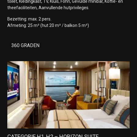
toilet, Kledingkast, TV, Kluis, Föhn, Gevulde minibar, Koffie- en
theefaciliteiten, Aanvullende hutprivileges.
Bezetting: max. 2 pers.
Afmeting: 25 m² (hut 20 m² / balkon 5 m²)
360 GRADEN
CATEGORIE H1, H2 – HORIZON SUITE