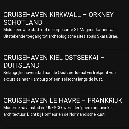
CRUISEHAVEN AKUREYRI – CRUISE
CRUISEHAVEN KIRKWALL – ORKNEY
TERMINAL IJSLAND
SCHOTLAND
De “hoofdstad van het noorden” biedt toegang tot prachtige
Middeleeuwse stad met de imposante St. Magnus-kathedraal.
fjorden en vulkanische landschappen. Bezoek de Godafoss-
Uitstekende toegang tot archeologische sites zoals Skara Brae.
waterval en het indrukwekkende Mývatn-meer.
CRUISEHAVEN ÅNDALSNES –
CRUISEHAVEN KIEL OSTSEEKAI –
NOORWEGEN
DUITSLAND
Een paradijs voor natuurliefhebbers met de beroemde
Belangrijke havenstad aan de Oostzee. Ideaal vertrekpunt voor
Romsdalseggen-bergkam en spectaculaire fjorden. Perfect voor
excursies naar Hamburg of een zeiltocht langs de kust.
wandelingen en panoramische treinritten met de Raumabanen.
CRUISEHAVEN ALTA – CRUISE PORT
CRUISEHAVEN LE HAVRE – FRANKRIJK
NOORWEGEN
Moderne havenstad en UNESCO-werelderfgoed met unieke
Beroemd om het noorderlicht en de UNESCO-rotstekeningen. Hier
architectuur. Dicht bij Honfleur en de Normandische kust.
ervaart u de Sami-cultuur en indrukwekkende arctische natuur.