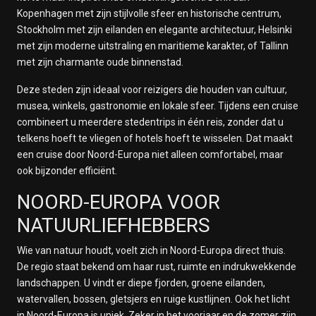
Kopenhagen met zijn stijlvolle sfeer en historische centrum,
Stockholm met zijn eilanden en elegante architectuur, Helsinki
met zijn moderne uitstraling en maritieme karakter, of Tallinn
met zijn charmante oude binnenstad.
Deze steden zijn ideaal voor reizigers die houden van cultuur,
musea, winkels, gastronomie en lokale sfeer. Tijdens een cruise
combineert u meerdere stedentrips in één reis, zonder dat u
telkens hoeft te vliegen of hotels hoeft te wisselen. Dat maakt
een cruise door Noord-Europa niet alleen comfortabel, maar
ook bijzonder efficiënt.
NOORD-EUROPA VOOR
NATUURLIEFHEBBERS
Wie van natuur houdt, voelt zich in Noord-Europa direct thuis.
De regio staat bekend om haar rust, ruimte en indrukwekkende
landschappen. U vindt er diepe fjorden, groene eilanden,
watervallen, bossen, gletsjers en ruige kustlijnen. Ook het licht
in Noord-Europa is uniek. Zeker in het voorjaar en de zomer zijn