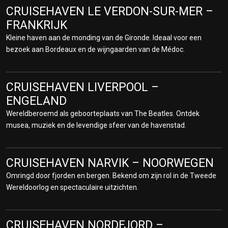
CRUISEHAVEN LE VERDON-SUR-MER –
CRUISEHAVEN BILBAO – CRUISE
FRANKRIJK
TERMINAL SPANJE
Kleine haven aan de monding van de Gironde. Ideaal voor een
bezoek aan Bordeaux en de wijngaarden van de Médoc.
Bezoek het wereldberoemde Guggenheim Museum en proef de
Baskische keuken met pintxos. Bilbao combineert moderne kunst
met traditionele charme.
CRUISEHAVEN LIVERPOOL –
ENGELAND
CRUISEHAVEN BERGEN – CRUISE PORT
Wereldberoemd als geboorteplaats van The Beatles. Ontdek
NOORWEGEN
musea, muziek en de levendige sfeer van de havenstad.
De toegangspoort tot de Noorse fjorden met kleurrijke huizen aan
de Bryggen-kade. Neem de Fløibanen-kabelbaan voor een prachtig
uitzicht over stad en zee.
CRUISEHAVEN NARVIK – NOORWEGEN
CRUISEHAVEN BERUFJÖRÐUR –
Omringd door fjorden en bergen. Bekend om zijn rol in de Tweede
IJSLAND
Wereldoorlog en spectaculaire uitzichten.
Een afgelegen fjord waar u de ongerepte natuur van IJsland
ervaart. Ideaal voor rust, vogelspotten en spectaculaire
CRUISEHAVEN NORDFJORD –
vergezichten. Een klein vissersdorp met een artistieke sfeer en