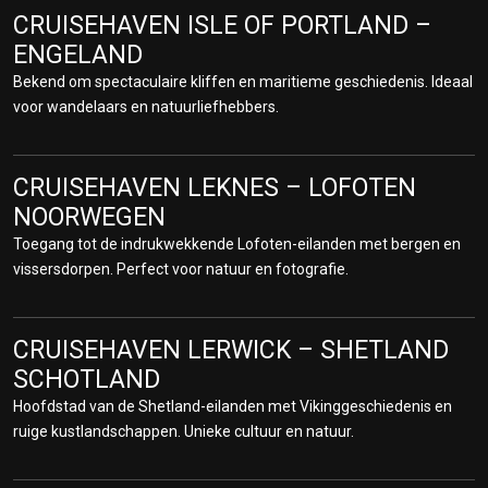
CRUISEHAVEN ISLE OF PORTLAND –
CRUISEHAVEN ÅLESUND – CRUISE
ENGELAND
SHIP PIER NOORWEGEN
Bekend om spectaculaire kliffen en maritieme geschiedenis. Ideaal
Ontdek de unieke jugendstil-architectuur van deze schilderachtige
voor wandelaars en natuurliefhebbers.
kuststad. Beklim de Aksla-heuvel voor een panoramisch uitzicht
over fjorden en eilanden.
CRUISEHAVEN LEKNES – LOFOTEN
CRUISEHAVEN AMSTERDAM –
NOORWEGEN
PASSENGER TERMINAL NEDERLAND
Toegang tot de indrukwekkende Lofoten-eilanden met bergen en
Combineer uw cruise met een bezoek aan grachten, musea en
vissersdorpen. Perfect voor natuur en fotografie.
levendige markten. Amsterdam is een wereldstad vol kunst, cultuur
en gezellige cafés.
CRUISEHAVEN LERWICK – SHETLAND
CRUISEHAVEN BÅTSFJORD – PORT
SCHOTLAND
NOORWEGEN
Hoofdstad van de Shetland-eilanden met Vikinggeschiedenis en
Een knusse vissersplaats in het hoge noorden, ideaal om het
ruige kustlandschappen. Unieke cultuur en natuur.
arctische leven te ervaren. Geniet van rust, vogelobservatie en
lokale zeevruchten.