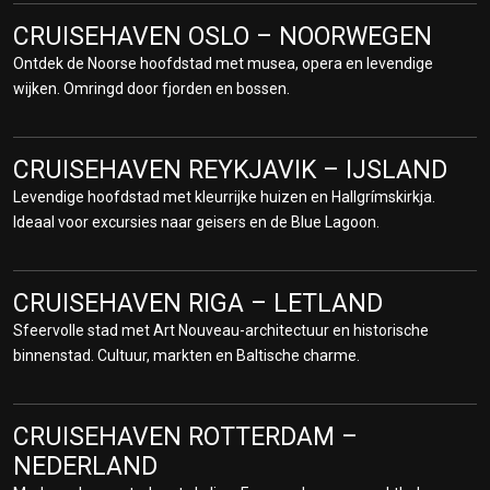
CRUISEHAVEN OSLO – NOORWEGEN
CRUISEHAVEN EIDFJORD –
NOORWEGEN
Ontdek de Noorse hoofdstad met musea, opera en levendige
wijken. Omringd door fjorden en bossen.
Prachtige fjorden en directe toegang tot het Hardangervidda
Nationaal Park. Ideaal voor natuurliefhebbers die watervallen en
gletsjers willen ontdekken.
CRUISEHAVEN REYKJAVIK – IJSLAND
Levendige hoofdstad met kleurrijke huizen en Hallgrímskirkja.
CRUISEHAVEN EDINBURGH –
Ideaal voor excursies naar geisers en de Blue Lagoon.
SCHOTLAND
Verken het iconische Edinburgh Castle en wandel over de Royal
Mile. Bezoek Holyroodhouse of geniet van het uitzicht vanaf
CRUISEHAVEN RIGA – LETLAND
Arthur’s Seat. Ook South Queensferry biedt charme met uitzicht op
Sfeervolle stad met Art Nouveau-architectuur en historische
de Forth Bridge.
binnenstad. Cultuur, markten en Baltische charme.
CRUISEHAVEN GREENOCK –
SCHOTLAND
CRUISEHAVEN ROTTERDAM –
NEDERLAND
De toegangspoort tot Glasgow, bekend om zijn architectuur en
musea. Vanuit Greenock ontdekt u ook de Schotse Hooglanden.