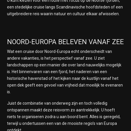
U kunt kiezen voor een route met focus op de Noorse fjorden,
een stedelijke cruise langs Scandinavische hoofdsteden of een
uitgebreidere reis waarin natuur en cultuur elkaar afwisselen.
NOORD-EUROPA BELEVEN VANAF ZEE
Wat een cruise door Noord-Europa echt onderscheidt van
andere vakanties, is het perspectief vanaf zee. U ziet
landschappen op een manier die over land nauwelijks mogelijk
is. Het binnenvaren van een fjord, het naderen van een
historische havenstad of het kijken naar de kustlijn vanaf het
open dek geeft een gevoel van vrijheid dat moeilijk te evenaren
is.
Juist de combinatie van onderweg zijn en toch volledig
ontspannen maakt deze reisvorm zo aantrekkelijk. U hoeft
niets te organiseren zodra u aan boord bent. Alles is geregeld,
terwijl u ondertussen een van de mooiste regio’s van Europa
ontdekt.