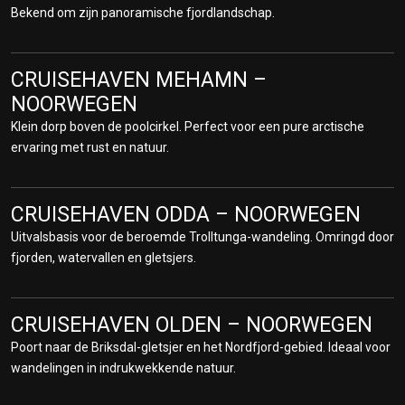
een levendig stadscentrum.
Bekend om zijn panoramische fjordlandschap.
CRUISEHAVEN BELFAST – NOORD-
CRUISEHAVEN MEHAMN –
IERLAND
NOORWEGEN
Bezoek de Titanic Belfast Experience en ontdek de rijke
scheepsgeschiedenis. Verken de Antrim Coast en de
Klein dorp boven de poolcirkel. Perfect voor een pure arctische
indrukwekkende Giant’s Causeway.
ervaring met rust en natuur.
CRUISEHAVEN CORK – COBH IERLAND
CRUISEHAVEN ODDA – NOORWEGEN
Vanuit Cobh, de laatste aanlegplaats van de Titanic, ontdekt u een
Uitvalsbasis voor de beroemde Trolltunga-wandeling. Omringd door
sfeervol stadje vol Ierse charme. Ideaal voor kastelen, whiskey en
fjorden, watervallen en gletsjers.
groene landschappen.
CRUISEHAVEN DOVER – CRUISE
CRUISEHAVEN OLDEN – NOORWEGEN
TERMINAL ENGELAND
Poort naar de Briksdal-gletsjer en het Nordfjord-gebied. Ideaal voor
Bekend om de iconische White Cliffs of Dover. Vanuit deze haven
wandelingen in indrukwekkende natuur.
bereikt u eenvoudig Londen voor cultuur, historie en shopping.