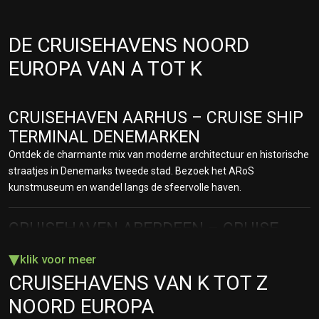
DE CRUISEHAVENS NOORD
EUROPA VAN A TOT K
CRUISEHAVEN AARHUS – CRUISE SHIP
TERMINAL DENEMARKEN
Ontdek de charmante mix van moderne architectuur en historische
straatjes in Denemarks tweede stad. Bezoek het ARoS
kunstmuseum en wandel langs de sfeervolle haven.
CRUISEHAVEN ABERDEEN – CRUISE
TERMINAL SCHOTLAND
▾
klik voor meer
Bekend als de “Granite City” met statige gebouwen en een rijke
CRUISEHAVENS VAN K TOT Z
maritieme geschiedenis. Vanuit hier ontdekt u de Schotse
Hooglanden en beroemde whiskydistilleerderijen.
NOORD EUROPA