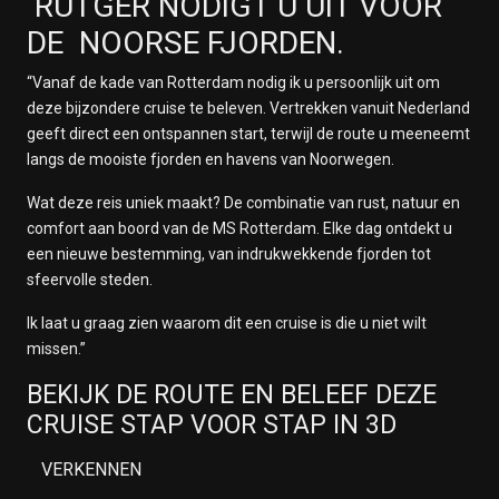
RUTGER NODIGT U UIT VOOR
DE NOORSE FJORDEN.
“Vanaf de kade van
Rotterdam
nodig ik u persoonlijk uit om
deze bijzondere cruise te beleven. Vertrekken vanuit Nederland
geeft direct een ontspannen start, terwijl de route u meeneemt
langs de mooiste fjorden en havens van
Noorwegen
.
Wat deze reis uniek maakt? De combinatie van rust, natuur en
comfort aan boord van de
MS Rotterdam
. Elke dag ontdekt u
een nieuwe bestemming, van indrukwekkende fjorden tot
sfeervolle steden.
Ik laat u graag zien waarom dit een cruise is die u niet wilt
missen.”
BEKIJK DE ROUTE EN BELEEF DEZE
CRUISE STAP VOOR STAP IN 3D
VERKENNEN