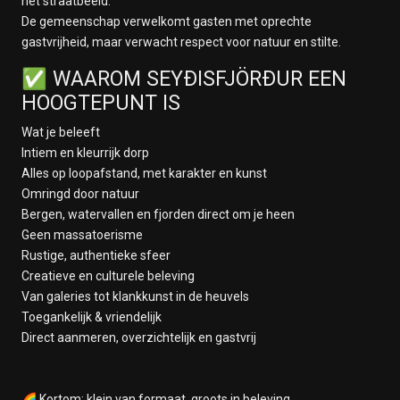
het straatbeeld.
De gemeenschap verwelkomt gasten met oprechte
gastvrijheid, maar verwacht respect voor natuur en stilte.
✅ WAAROM SEYÐISFJÖRÐUR EEN
HOOGTEPUNT IS
Wat je beleeft
Intiem en kleurrijk dorp
Alles op loopafstand, met karakter en kunst
Omringd door natuur
Bergen, watervallen en fjorden direct om je heen
Geen massatoerisme
Rustige, authentieke sfeer
Creatieve en culturele beleving
Van galeries tot klankkunst in de heuvels
Toegankelijk & vriendelijk
Direct aanmeren, overzichtelijk en gastvrij
🌈 Kortom: klein van formaat, groots in beleving