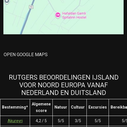
OPEN GOOGLE MAPS
RUTGERS BEOORDELINGEN IJSLAND
VOOR NOORD EUROPA VANAF
NEDERLAND EN DUITSLAND
Algemene
Bestemming*
Natuur
Cultuur
Excursies
Bereikb
score
Akureyri
4,2 / 5
5/5
3/5
5/5
5/