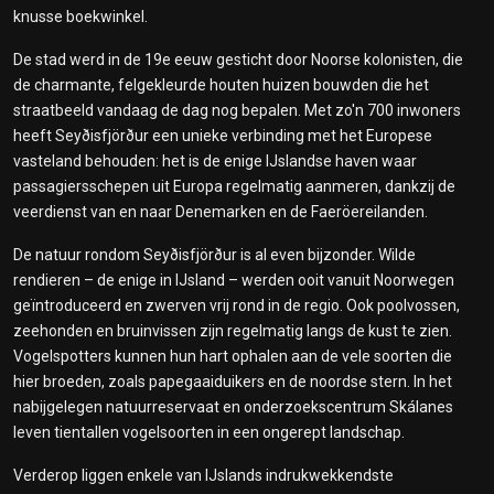
knusse boekwinkel.
De stad werd in de 19e eeuw gesticht door Noorse kolonisten, die
de charmante, felgekleurde houten huizen bouwden die het
straatbeeld vandaag de dag nog bepalen. Met zo'n 700 inwoners
heeft Seyðisfjörður een unieke verbinding met het Europese
vasteland behouden: het is de enige IJslandse haven waar
passagiersschepen uit Europa regelmatig aanmeren, dankzij de
veerdienst van en naar Denemarken en de Faeröereilanden.
De natuur rondom Seyðisfjörður is al even bijzonder. Wilde
rendieren – de enige in IJsland – werden ooit vanuit Noorwegen
geïntroduceerd en zwerven vrij rond in de regio. Ook poolvossen,
zeehonden en bruinvissen zijn regelmatig langs de kust te zien.
Vogelspotters kunnen hun hart ophalen aan de vele soorten die
hier broeden, zoals papegaaiduikers en de noordse stern. In het
nabijgelegen natuurreservaat en onderzoekscentrum Skálanes
leven tientallen vogelsoorten in een ongerept landschap.
Verderop liggen enkele van IJslands indrukwekkendste