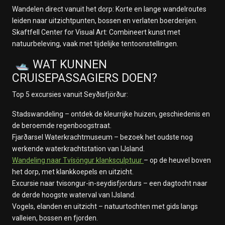
Wandelen direct vanuit het dorp: Korte en lange wandelroutes
leiden naar uitzichtpunten, bossen en verlaten boerderijen.
Skaftfell Center for Visual Art: Combineert kunst met
natuurbeleving, vaak met tijdelijke tentoonstellingen.
🛥️ WAT KUNNEN
CRUISEPASSAGIERS DOEN?
Top 5 excursies vanuit Seyðisfjörður:
Stadswandeling – ontdek de kleurrijke huizen, geschiedenis en
de beroemde regenboogstraat.
Fjarðarsel Waterkrachtmuseum – bezoek het oudste nog
werkende waterkrachtstation van IJsland.
Wandeling naar Tvísöngur klanksculptuur
– op de heuvel boven
het dorp, met klankkoepels en uitzicht.
Excursie naar tvisongur-in-seydisfjordurs – een dagtocht naar
de derde hoogste waterval van IJsland.
Vogels, elanden en uitzicht – natuurtochten met gids langs
valleien, bossen en fjorden.