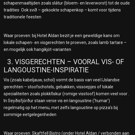
schapenmaaltijden zoals slátur (bloem- en leverworst) tot de oude
tradities Ook svið – gekookte schapenkop – komt voor tijdens
traditionele feesten
Waar proeven: bij Hotel Aldan bezit je een geweldige kans om
lokale schapen- en visgerechten te proeven, zoals lamb tartare –
en mogelijk ook hangikjöt-varianten
3. VISGERECHTEN – VOORAL VIS- OF
LANGOUSTINE-INSPIRATIE
Vis (zoals kabeljauw, schol) vormt de basis van veel IJslandse
gerechten – stoofschotels, gebakken, vissoepjes of lokale
specialiteiten zoals plokkfiskur (romige visstoof) komen veel voor .
In Seyðisfjörður staan verse vis en langoustine (‘humar’)
regelmatig op het menu, met zelfs langoustine op pizza’s bij
sommige eetgelegenheden
Waar proeven: Skaftfell Bistro (onder Hotel Aldan / verbonden aan