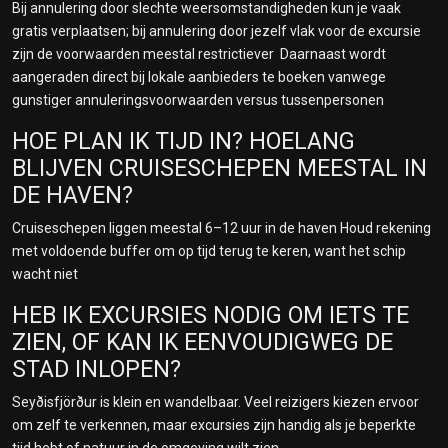
Bij annulering door slechte weersomstandigheden kun je vaak
gratis verplaatsen; bij annulering door jezelf vlak voor de excursie
zijn de voorwaarden meestal restrictiever Daarnaast wordt
aangeraden direct bij lokale aanbieders te boeken vanwege
gunstiger annuleringsvoorwaarden versus tussenpersonen
HOE PLAN IK TIJD IN? HOELANG
BLIJVEN CRUISESCHEPEN MEESTAL IN
DE HAVEN?
Cruiseschepen liggen meestal 6–12 uur in de haven Houd rekening
met voldoende buffer om op tijd terug te keren, want het schip
wacht niet
HEB IK EXCURSIES NODIG OM IETS TE
ZIEN, OF KAN IK EENVOUDIGWEG DE
STAD INLOPEN?
Seyðisfjörður is klein en wandelbaar. Veel reizigers kiezen ervoor
om zelf te verkennen, maar excursies zijn handig als je beperkte
tijd hebt of natuur in de omgeving wilt zien