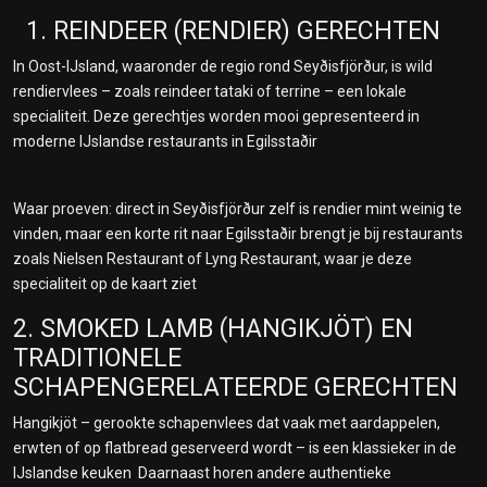
1. REINDEER (RENDIER) GERECHTEN
In Oost-IJsland, waaronder de regio rond Seyðisfjörður, is wild
rendiervlees – zoals reindeer tataki of terrine – een lokale
specialiteit. Deze gerechtjes worden mooi gepresenteerd in
moderne IJslandse restaurants in Egilsstaðir
Waar proeven: direct in Seyðisfjörður zelf is rendier mint weinig te
vinden, maar een korte rit naar Egilsstaðir brengt je bij restaurants
zoals Nielsen Restaurant of Lyng Restaurant, waar je deze
specialiteit op de kaart ziet
2. SMOKED LAMB (HANGIKJÖT) EN
TRADITIONELE
SCHAPENGERELATEERDE GERECHTEN
Hangikjöt – gerookte schapenvlees dat vaak met aardappelen,
erwten of op flatbread geserveerd wordt – is een klassieker in de
IJslandse keuken Daarnaast horen andere authentieke