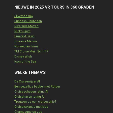
NIEUWE IN 2025 VR TOURS IN 360 GRADEN
Silversea Ray
Princess Caribbean
Riverside Mozart
Nicko Spirit
Emerald Dawn
Oceania Marina
Norwegian Prima
TUI Cruise Mein Schiff 7
Disney Wish
Icon of the Sea
WELKE THEMA’S
De Cruisewijzer AI
Een gezellige babbel met Rutger
Cruiseschepen rating AI
Cruisehaven rating AI
Trouwen op een cruiseschip?
Cruisevakantie met kids
Champagne op zee