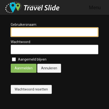
Skip to main content
Menu
Gebruikersnaam:
Wachtwoord:
Aangemeld blijven
Aanmelden
Annuleren
Wachtwoord resetten