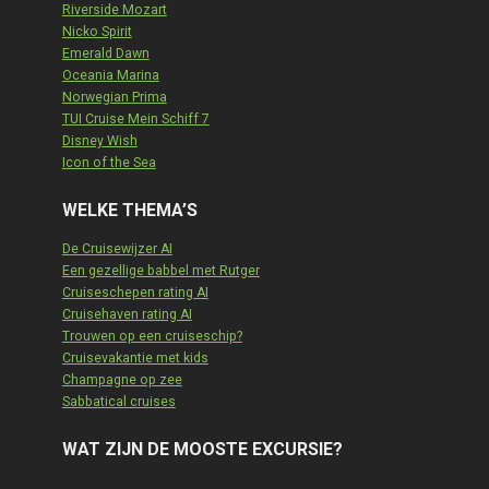
Riverside Mozart
Nicko Spirit
Emerald Dawn
Oceania Marina
Norwegian Prima
TUI Cruise Mein Schiff 7
Disney Wish
Icon of the Sea
WELKE THEMA’S
De Cruisewijzer AI
Een gezellige babbel met Rutger
Cruiseschepen rating AI
Cruisehaven rating AI
Trouwen op een cruiseschip?
Cruisevakantie met kids
Champagne op zee
Sabbatical cruises
WAT ZIJN DE MOOSTE EXCURSIE?